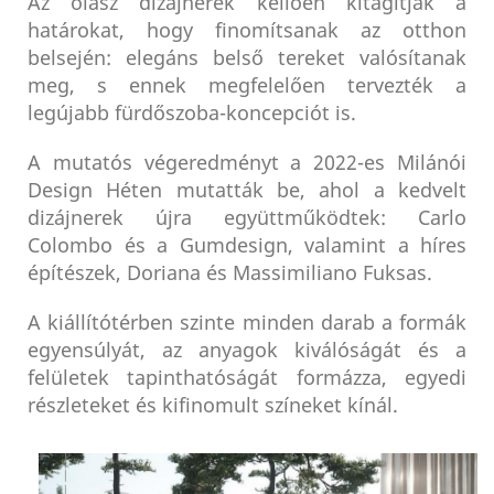
Az olasz dizájnerek kellően kitágítják a
határokat, hogy finomítsanak az otthon
belsején: elegáns belső tereket valósítanak
meg, s ennek megfelelően tervezték a
legújabb fürdőszoba-koncepciót is.
A mutatós végeredményt a 2022-es Milánói
Design Héten mutatták be, ahol a kedvelt
dizájnerek újra együttműködtek: Carlo
Colombo és a Gumdesign, valamint a híres
építészek, Doriana és Massimiliano Fuksas.
A kiállítótérben szinte minden darab a formák
egyensúlyát, az anyagok kiválóságát és a
felületek tapinthatóságát formázza, egyedi
részleteket és kifinomult színeket kínál.