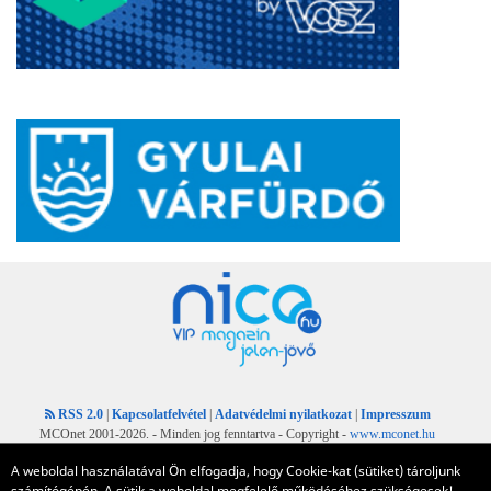
RSS 2.0
|
Kapcsolatfelvétel
|
Adatvédelmi nyilatkozat
|
Impresszum
MCOnet 2001-2026. - Minden jog fenntartva - Copyright -
www.mconet.hu
A weboldal használatával Ön elfogadja, hogy Cookie-kat (sütiket) tároljunk