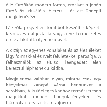
álló fürdőkád modern forma, amelyet a japán
fürdő ősi rituáléja ihletett – és ezt ünnepli
megjelenésével.
Látszólag egyetlen tömbből készült - képzett
kézműves dolgozta ki vagy a víz természetes
ereje alakította ilyenné idővel.
A dizájn az egyenes vonalakat és az éles éleket
lágy formákkal és ívelt felületekkel párosítja. A
felhasználók az elülső, leengedett élen
keresztül léphetnek a kádba.
Megjelenése valóban olyan, mintha csak egy
kényelmes kanapé várna bennünket a
sarokban. A különleges kádhoz természetesen
magukkal ragadó hangulatfényeket és
bútorokat terveztek a dizájnerek.