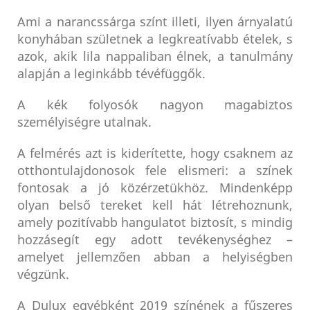
Ami a narancssárga színt illeti, ilyen árnyalatú
konyhában születnek a legkreatívabb ételek, s
azok, akik lila nappaliban élnek, a tanulmány
alapján a leginkább tévéfüggők.
A kék folyosók nagyon magabiztos
személyiségre utalnak.
A felmérés azt is kiderítette, hogy csaknem az
otthontulajdonosok fele elismeri: a színek
fontosak a jó közérzetükhöz. Mindenképp
olyan belső tereket kell hát létrehoznunk,
amely pozitívabb hangulatot biztosít, s mindig
hozzásegít egy adott tevékenységhez –
amelyet jellemzően abban a helyiségben
végzünk.
A Dulux egyébként 2019 színének a fűszeres