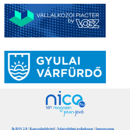
RSS 2.0
|
Kapcsolatfelvétel
|
Adatvédelmi nyilatkozat
|
Impresszum