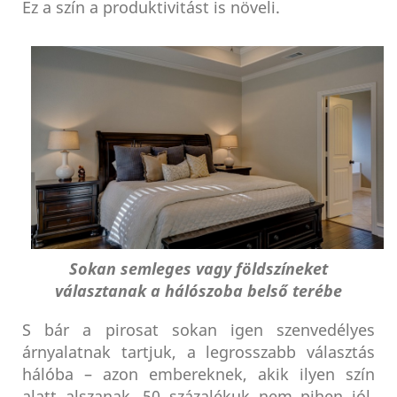
Ez a szín a produktivitást is növeli.
Sokan semleges vagy földszíneket
választanak a hálószoba belső terébe
S bár a pirosat sokan igen szenvedélyes
árnyalatnak tartjuk, a legrosszabb választás
hálóba – azon embereknek, akik ilyen szín
alatt alszanak, 50 százalékuk nem pihen jól,