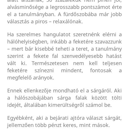
alvásminősége a legrosszabb pontszámot érte
el a tanulmányban. A fürdőszobába már jobb
választás a piros – relaxálónak.
Ha szerelmes hangulatot szeretnénk elérni a
hálóhelyiségben, inkább a feketére szavazzunk
– mert bár kisebbé teheti a teret, a tanulmány
szerint a fekete fal szenvedélyesebb hatást
vált ki. Természetesen nem kell teljesen
feketére színezni mindent, fontosak a
megfelelő arányok.
Ennek ellenkezője mondható el a sárgáról. Aki
a hálószobájában sárga falak között tölti
idejét, általában kimerültségről számol be.
Egyébként, aki a bejárati ajtóra választ sárgát,
jellemzően több pénzt keres, mint mások.