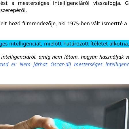
st a mesterséges intelligenciáról visszafogja. G
szerepéről.
lt hozó filmrendezője, aki 1975-ben vált ismertté a
s intelligenciát, mielőtt határozott ítéletet alkotna
 intelligenciáról, amíg nem látom, hogyan használják v
asd el: Nem járhat Oscar-díj mesterséges intelligenc