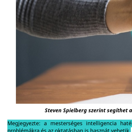
Steven Spielberg szerint segíthet 
Megjegyezte: a mesterséges intelligencia hat
problémákra és az oktatásban is hasznát vehetik.