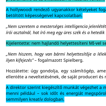
A hollywoodi rendező ugyanakkor kételyeket fog
betöltött képességeivel kapcsolatban.
„Nem szeretem a mesterséges intelligencia jelenlétét
írói asztalnál, hat író meg egy üres szék és a hetedik
Kijelentette: nem hajlandó helyettesíteni MI-vel
„Nem hiszem, hogy van bármi helyettesítője a lélek
ilyen kifejezés” –
fogalmazott Spielberg.
Hozzátette: úgy gondolja, egy számítógép, amel
ellentéte a neveltetésének, de saját produceri és
A direktor szerint kiegészítő munkát végezhet a 
menni például – sok időt és energiát megspór
semmilyen kreatív dologban.