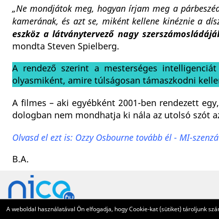
„Ne mondjátok meg, hogyan írjam meg a párbeszéde
kamerának, és azt se, miként kellene kinéznie a dís
eszköz a látványtervező nagy szerszámosládájá
mondta Steven Spielberg.
A rendező szerint a mesterséges intelligenciá
olyasmiként, amire túlságosan támaszkodni kelle
A filmes – aki egyébként 2001-ben rendezett egy
dologban nem mondhatja ki nála az utolsó szót az
Olvasd el ezt is: Ozzy Osbourne tovább él - MI-szenzác
B.A.
A weboldal használatával Ön elfogadja, hogy Cookie-kat (sütiket) tároljunk 