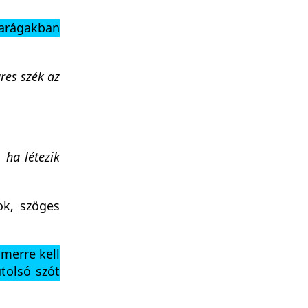
parágakban
res szék az
 ha létezik
ok, szöges
 merre kell
tolsó szót