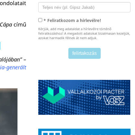
ondolatait
* Feliratkozom a hírlevélre!
Cápa
című
Kérjük, add meg adataidat a hírlevélre történő
feliratkozáshoz! A megadott adatokat bizalmasan kezeljük,
azokat harmadik félnek át nem adjuk.
.
alójában” –
ia-generált