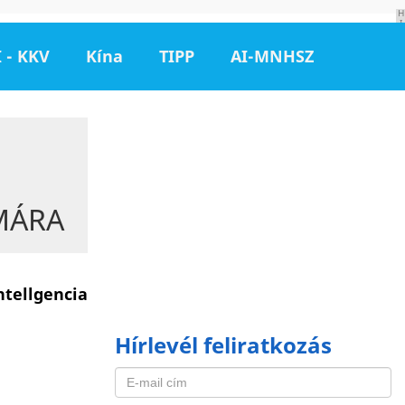
H
I
R
D
 - KKV
Kína
TIPP
AI-MNHSZ
E
T
É
S
MÁRA
tellgencia
Hírlevél feliratkozás