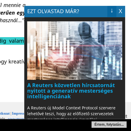
l mennie a
↓
X
EZT OLVASTAD MÁR?
zerűen egy
asznál...”-
dig valami
ogy kreatív
A Reuters közvetlen hírcsatornát
nyitott a generatív mesterséges
intelligenciának
A Reuters új Model Context Protocol szervere
lehetővé teszi, hogy az előfizető szervezetek
tkozat
|
Impresszum
mesterséges intelligencia-ügynökei
ight -
www.mconet.hu
közvetlenül keressenek, válogassan...
Értem, folytatás...