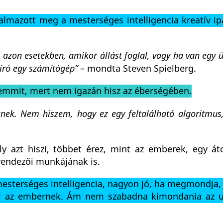
almazott meg a mesterséges intelligencia kreatív i
 azon esetekben, amikor állást foglal, vagy ha van egy ü
 író egy számítógép”
– mondta Steven Spielberg.
 semmit, mert nem igazán hisz az éberségében.
nek. Nem hiszem, hogy ez egy feltalálható algoritmus,
y azt hiszi, többet érez, mint az emberek, egy át
 rendezői munkájának is.
mesterséges intelligencia, nagyon jó, ha megmondja,
ol az embernek. Ám nem szabadna kimondania az u