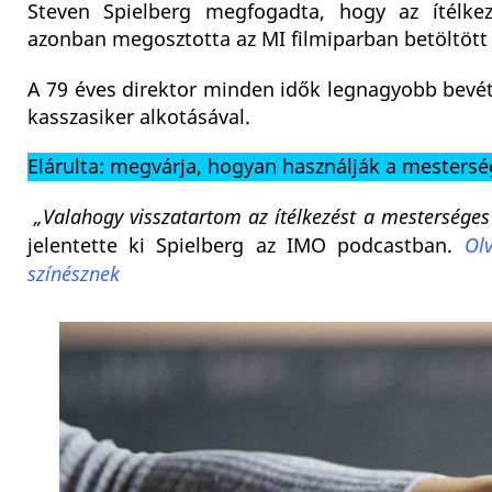
Steven Spielberg megfogadta, hogy az ítélkezé
azonban megosztotta az MI filmiparban betöltött 
A 79 éves direktor minden idők legnagyobb bevéte
kasszasiker alkotásával.
Elárulta: megvárja, hogyan használják a mestersége
„Valahogy visszatartom az ítélkezést a mesterséges
jelentette ki Spielberg az IMO podcastban.
Olv
színésznek