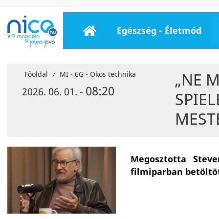
Egészség - Életmód
„NE M
Főoldal
MI - 6G - Okos technika
/
08:20
2026. 06. 01. -
SPIEL
MEST
Megosztotta Steve
filmiparban betöltö