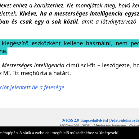
ket ehhez a karakterhez. Ne mondjátok meg, hová kel
zletnek.
Kivéve, ha a mesterséges intelligencia egys
ban és csak egy a sok közül,
amit a látványtervező h
t kiegészítő eszközként kellene használni, nem pe
ne.
,
Mesterséges intelligencia
című sci-fit – leszögezte, h
 MI. Itt meghúzta a határt.
iót jelentett be a felesége
RSS 2.0
|
Kapcsolatfelvétel
|
Adatvédelmi nyila
MCOnet 2001-2026. - Minden jog fenntartva - Copyr
számítógépén. A sütik a weboldal megfelelő működéséhez szükségesek!