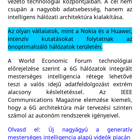
vezető technológiai központjaiban. A cél nem
csupán a nagyobb adatsebesség, hanem az
intelligens hálózati architektúra kialakítása.
Az olyan vállalatok, mint a Nokia és a Huawei,
intenzív kutatásokat folytatnak az
önoptimalizáló hálózatok területén.
A World Economic Forum technológiai
előrejelzése szerint a 6G hálózatok integrált
mesterséges intelligencia rétege lehetővé
teszi a valós idejű adatfeldolgozást extrém
alacsony késleltetéssel. Az IEEE
Communications Magazine elemzése kiemeli,
hogy a 6G architektúra már tervezési szinten
számol az autonóm rendszerek igényeivel.
Olvasd el: Új nagyágyú a generatív
mesterséges intelligencia alapú videók piacán