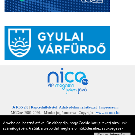
RSS 2.0
|
Kapcsolatfelvétel
|
Adatvédelmi nyilatkozat
|
Impresszum
MCOnet 2001-2026. - Minden jog fenntartva - Copyright -
www.mconet.hu
A weboldal használatával Ön elfogadja, hogy Cookie-kat (sütiket) tároljunk
számítógépén. A sütik a weboldal megfelelő működéséhez szükségesek!