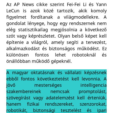
Az AP News cikke szerint Fei-Fei Li és Yann
LeCun is azok közé tartozik, akik komoly
figyelmet fordítanak a világmodellekre. A
gondolat lényege, hogy egy rendszernek nem
elég statisztikailag megjósolnia a következő
szót vagy képrészletet. Olyan belső képet kell
építenie a világról, amely segíti a tervezést,
alkalmazkodást és biztonságos működést. Ez
különösen fontos lehet robotoknál és
önállóbban működő gépeknél.
A magyar oktatásnak és vállalati képzésnek
ebből fontos következtetést kell levonnia. A
jövő mesterséges intelligencia
szakembereinek nemcsak promptolást,
szövegírást vagy adatelemzést kell érteniük,
hanem fizikai rendszereket, szenzorokat,
robotikát, biztonsági tesztelést és ipari