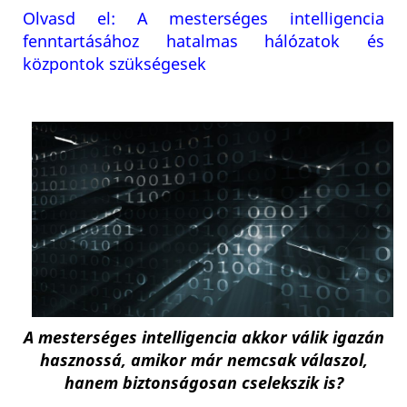
Olvasd el: A mesterséges intelligencia
fenntartásához hatalmas hálózatok és
központok szükségesek
A mesterséges intelligencia akkor válik igazán
hasznossá, amikor már nemcsak válaszol,
hanem biztonságosan cselekszik is?