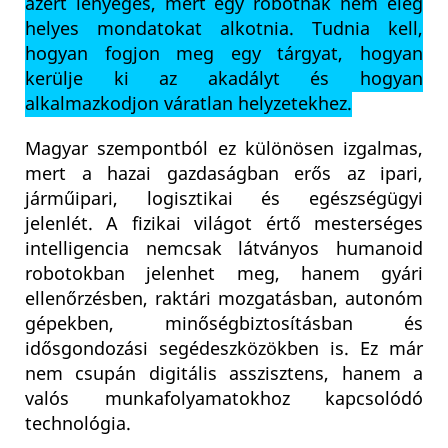
azért lényeges, mert egy robotnak nem elég
helyes mondatokat alkotnia. Tudnia kell,
hogyan fogjon meg egy tárgyat, hogyan
kerülje ki az akadályt és hogyan
alkalmazkodjon váratlan helyzetekhez.
Magyar szempontból ez különösen izgalmas,
mert a hazai gazdaságban erős az ipari,
járműipari, logisztikai és egészségügyi
jelenlét. A fizikai világot értő mesterséges
intelligencia nemcsak látványos humanoid
robotokban jelenhet meg, hanem gyári
ellenőrzésben, raktári mozgatásban, autonóm
gépekben, minőségbiztosításban és
idősgondozási segédeszközökben is. Ez már
nem csupán digitális asszisztens, hanem a
valós munkafolyamatokhoz kapcsolódó
technológia.