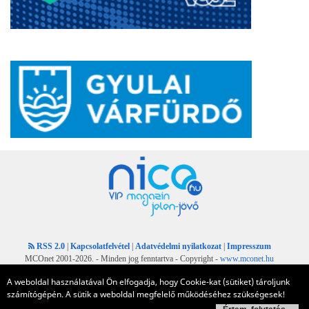
RSS 2.0
|
Kapcsolatfelvétel
|
Adatvédelmi nyilatkozat
|
Impresszum
MCOnet 2001-2026. - Minden jog fenntartva - Copyright -
www.mconet.hu
A weboldal használatával Ön elfogadja, hogy Cookie-kat (sütiket) tároljunk
számítógépén. A sütik a weboldal megfelelő működéséhez szükségesek!