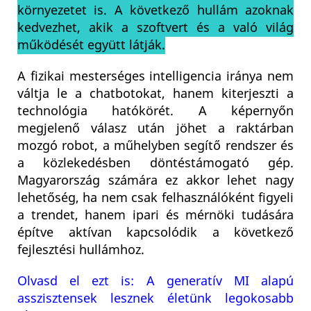
környezetet is. A következő hullám azoknak
kedvezhet, akik a szoftvert és a való világ
működését együtt látják.
A fizikai mesterséges intelligencia iránya nem
váltja le a chatbotokat, hanem kiterjeszti a
technológia hatókörét. A képernyőn
megjelenő válasz után jöhet a raktárban
mozgó robot, a műhelyben segítő rendszer és
a közlekedésben döntéstámogató gép.
Magyarország számára ez akkor lehet nagy
lehetőség, ha nem csak felhasználóként figyeli
a trendet, hanem ipari és mérnöki tudására
építve aktívan kapcsolódik a következő
fejlesztési hullámhoz.
Olvasd el ezt is: A generatív MI alapú
asszisztensek lesznek életünk legokosabb