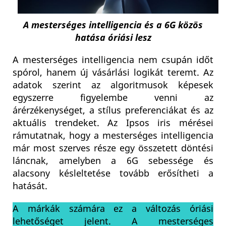
A mesterséges intelligencia és a 6G közös
hatása óriási lesz
A mesterséges intelligencia nem csupán időt
spórol, hanem új vásárlási logikát teremt. Az
adatok szerint az algoritmusok képesek
egyszerre figyelembe venni az
árérzékenységet, a stílus preferenciákat és az
aktuális trendeket. Az Ipsos iris mérései
rámutatnak, hogy a mesterséges intelligencia
már most szerves része egy összetett döntési
láncnak, amelyben a 6G sebessége és
alacsony késleltetése tovább erősítheti a
hatását.
A márkák számára ez a változás óriási
lehetőséget jelent. A mesterséges