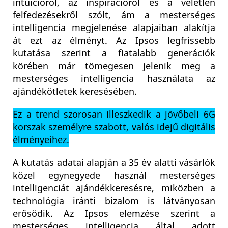
intuícióról, az inspirációról és a véletlen
felfedezésekről szólt, ám a mesterséges
intelligencia megjelenése alapjaiban alakítja
át ezt az élményt. Az Ipsos legfrissebb
kutatása szerint a fiatalabb generációk
körében már tömegesen jelenik meg a
mesterséges intelligencia használata az
ajándékötletek keresésében.
Ez a trend szorosan illeszkedik a jövőbeli 6G
korszak személyre szabott, valós idejű digitális
élményeihez.
A kutatás adatai alapján a 35 év alatti vásárlók
közel egynegyede használ mesterséges
intelligenciát ajándékkeresésre, miközben a
technológia iránti bizalom is látványosan
erősödik. Az Ipsos elemzése szerint a
mesterséges intelligencia által adott