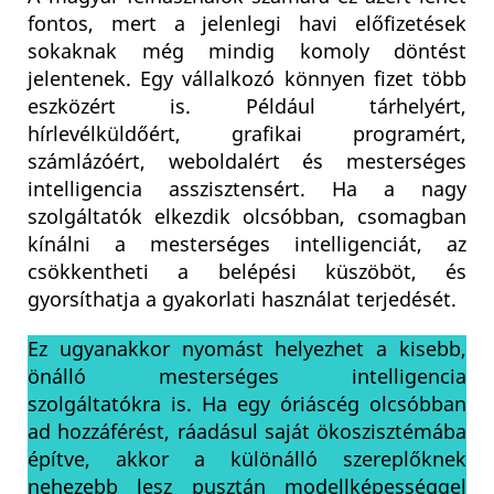
fontos, mert a jelenlegi havi előfizetések
sokaknak még mindig komoly döntést
jelentenek. Egy vállalkozó könnyen fizet több
eszközért is. Például tárhelyért,
hírlevélküldőért, grafikai programért,
számlázóért, weboldalért és mesterséges
intelligencia asszisztensért. Ha a nagy
szolgáltatók elkezdik olcsóbban, csomagban
kínálni a mesterséges intelligenciát, az
csökkentheti a belépési küszöböt, és
gyorsíthatja a gyakorlati használat terjedését.
Ez ugyanakkor nyomást helyezhet a kisebb,
önálló mesterséges intelligencia
szolgáltatókra is. Ha egy óriáscég olcsóbban
ad hozzáférést, ráadásul saját ökoszisztémába
építve, akkor a különálló szereplőknek
nehezebb lesz pusztán modellképességgel