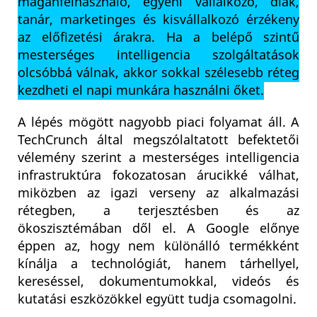
magánfelhasználó, egyéni vállalkozó, diák,
tanár, marketinges és kisvállalkozó érzékeny
az előfizetési árakra. Ha a belépő szintű
mesterséges intelligencia szolgáltatások
olcsóbbá válnak, akkor sokkal szélesebb réteg
kezdheti el napi munkára használni őket.
A lépés mögött nagyobb piaci folyamat áll. A
TechCrunch által megszólaltatott befektetői
vélemény szerint a mesterséges intelligencia
infrastruktúra fokozatosan árucikké válhat,
miközben az igazi verseny az alkalmazási
rétegben, a terjesztésben és az
ökoszisztémában dől el. A Google előnye
éppen az, hogy nem különálló termékként
kínálja a technológiát, hanem tárhellyel,
kereséssel, dokumentumokkal, videós és
kutatási eszközökkel együtt tudja csomagolni.