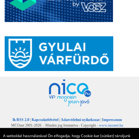
RSS 2.0
|
Kapcsolatfelvétel
|
Adatvédelmi nyilatkozat
|
Impresszum
MCOnet 2001-2026. - Minden jog fenntartva - Copyright -
www.mconet.hu
A weboldal használatával Ön elfogadja, hogy Cookie-kat (sütiket) tároljunk