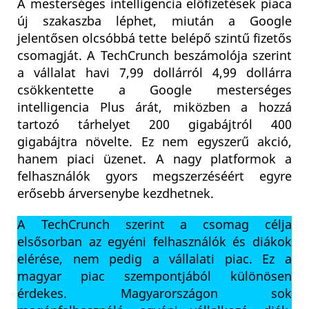
A mesterséges intelligencia előfizetések piaca
új szakaszba léphet, miután a Google
jelentősen olcsóbbá tette belépő szintű fizetős
csomagját. A TechCrunch beszámolója szerint
a vállalat havi 7,99 dollárról 4,99 dollárra
csökkentette a Google mesterséges
intelligencia Plus árát, miközben a hozzá
tartozó tárhelyet 200 gigabájtról 400
gigabájtra növelte. Ez nem egyszerű akció,
hanem piaci üzenet. A nagy platformok a
felhasználók gyors megszerzéséért egyre
erősebb árversenybe kezdhetnek.
A TechCrunch szerint a csomag célja
elsősorban az egyéni felhasználók és diákok
elérése, nem pedig a vállalati piac. Ez a
magyar piac szempontjából különösen
érdekes. Magyarországon sok