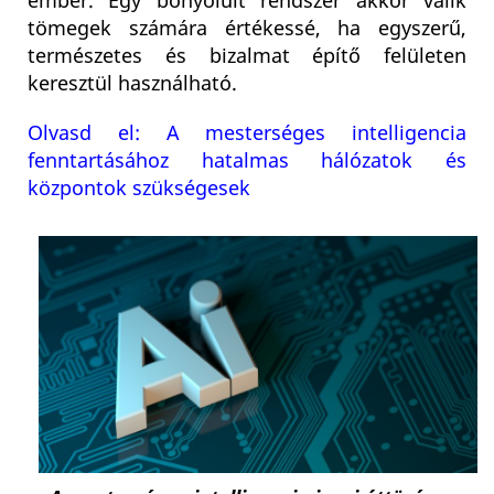
ember. Egy bonyolult rendszer akkor válik
tömegek számára értékessé, ha egyszerű,
természetes és bizalmat építő felületen
keresztül használható.
Olvasd el: A mesterséges intelligencia
fenntartásához hatalmas hálózatok és
központok szükségesek