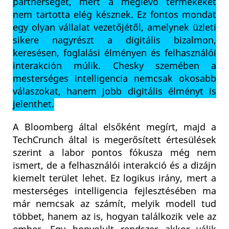
partnerséget, mert a meglévő termékeket
nem tartotta elég késznek. Ez fontos mondat
egy olyan vállalat vezetőjétől, amelynek üzleti
sikere nagyrészt a digitális bizalmon,
keresésen, foglalási élményen és felhasználói
interakción múlik. Chesky szemében a
mesterséges intelligencia nemcsak okosabb
válaszokat, hanem jobb digitális élményt is
jelenthet.
A Bloomberg által elsőként megírt, majd a
TechCrunch által is megerősített értesülések
szerint a labor pontos fókusza még nem
ismert, de a felhasználói interakció és a dizájn
kiemelt terület lehet. Ez logikus irány, mert a
mesterséges intelligencia fejlesztésében ma
már nemcsak az számít, melyik modell tud
többet, hanem az is, hogyan találkozik vele az