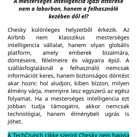
A mesterséges intelligencia igazi áttörése
nem a laborban, hanem a felhasználó
kezében dől el?
Chesky különleges helyzetből érkezik. Az
Airbnb nem klasszikus mesterséges
intelligencia vállalat, hanem olyan globális
platform, amely emberek bizalmára,
döntéseire, félelmeire és vágyaira épül. A
szállásfoglalásnál a felhasználó nemcsak
információt keres, hanem biztonságos döntést
akar hozni: hol aludjon, kiben bízzon, milyen
élmény várja, mennyire lesz egyszerű az egész
folyamat. Ha a mesterséges intelligencia ezt
jobban tudja támogatni, akkor nemcsak
technológiai, hanem élménybeli ugrás is
jöhet.
A TechCrunch cikke szerint Chesky nem hagyja