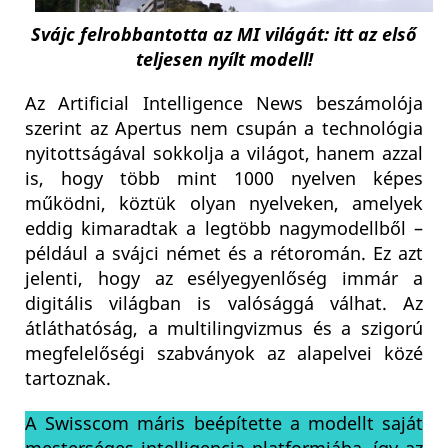
Svájc felrobbantotta az MI világát: itt az első
teljesen nyílt modell!
Az Artificial Intelligence News beszámolója
szerint az Apertus nem csupán a technológia
nyitottságával sokkolja a világot, hanem azzal
is, hogy több mint 1000 nyelven képes
működni, köztük olyan nyelveken, amelyek
eddig kimaradtak a legtöbb nagymodellből –
például a svájci német és a rétoromán. Ez azt
jelenti, hogy az esélyegyenlőség immár a
digitális világban is valósággá válhat. Az
átláthatóság, a multilingvizmus és a szigorú
megfelelőségi szabványok az alapelvei közé
tartoznak.
A Swisscom máris beépítette a modellt saját