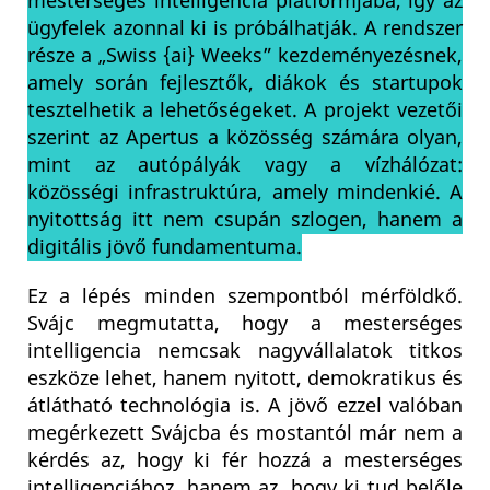
mesterséges intelligencia platformjába, így az
ügyfelek azonnal ki is próbálhatják. A rendszer
része a „Swiss {ai} Weeks” kezdeményezésnek,
amely során fejlesztők, diákok és startupok
tesztelhetik a lehetőségeket. A projekt vezetői
szerint az Apertus a közösség számára olyan,
mint az autópályák vagy a vízhálózat:
közösségi infrastruktúra, amely mindenkié. A
nyitottság itt nem csupán szlogen, hanem a
digitális jövő fundamentuma.
Ez a lépés minden szempontból mérföldkő.
Svájc megmutatta, hogy a mesterséges
intelligencia nemcsak nagyvállalatok titkos
eszköze lehet, hanem nyitott, demokratikus és
átlátható technológia is. A jövő ezzel valóban
megérkezett Svájcba és mostantól már nem a
kérdés az, hogy ki fér hozzá a mesterséges
intelligenciához, hanem az, hogy ki tud belőle