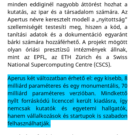
minden eddiginél nagyobb áttörést hozhat a
kutatás, az ipar és a társadalom számára. Az
Apertus névre keresztelt modell a „nyitottság”
szellemiségét testesíti meg, hiszen a kód, a
tanítási adatok és a dokumentáció egyaránt
bárki számára hozzáférhető. A projekt mögött
olyan óriási presztízsű intézmények állnak,
mint az EPFL, az ETH Zürich és a Swiss
National Supercomputing Centre (CSCS).
Aperus két változatban érhető el: egy kisebb, 8
milliárd paraméteres és egy monumentális, 70
milliárd paraméteres verzióban. Mindkettő
nyílt forráskódú licenccel került kiadásra, így
nemcsak kutatók és egyetemi hallgatók,
hanem vállalkozások és startupok is szabadon
felhasználhatják.