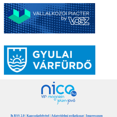
RSS 2.0
|
Kapcsolatfelvétel
|
Adatvédelmi nyilatkozat
|
Impresszum