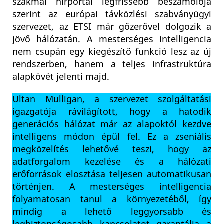
szakmai hírportál legfrissebb beszámolója
szerint az európai távközlési szabványügyi
szervezet, az ETSI már gőzerővel dolgozik a
jövő hálózatán. A mesterséges intelligencia
nem csupán egy kiegészítő funkció lesz az új
rendszerben, hanem a teljes infrastruktúra
alapkövét jelenti majd.
Ultan Mulligan, a szervezet szolgáltatási
igazgatója rávilágított, hogy a hatodik
generációs hálózat már az alapoktól kezdve
intelligens módon épül fel. Ez a zseniális
megközelítés lehetővé teszi, hogy az
adatforgalom kezelése és a hálózati
erőforrások elosztása teljesen automatikusan
történjen. A mesterséges intelligencia
folyamatosan tanul a környezetéből, így
mindig a lehető leggyorsabb és