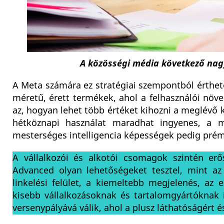
A közösségi média következő nagy
A Meta számára ez stratégiai szempontból érthet
méretű, érett termékek, ahol a felhasználói növ
az, hogyan lehet több értéket kihozni a meglévő k
hétköznapi használat maradhat ingyenes, a mé
mesterséges intelligencia képességek pedig pré
A vállalkozói és alkotói csomagok szintén e
Advanced olyan lehetőségeket tesztel, mint az
linkelési felület, a kiemeltebb megjelenés, az 
kisebb vállalkozásoknak és tartalomgyártóknak 
versenypályává válik, ahol a plusz láthatóságért és