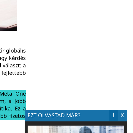
r globális
agy kérdés
 választ: a
fejlettebb
s Meta One
em, a jobb
tika. Ez a
↓
X
EZT OLVASTAD MÁR?
bb fizetős