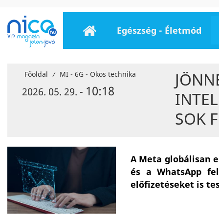
Egészség - Életmód
JÖNN
Főoldal
MI - 6G - Okos technika
/
10:18
2026. 05. 29. -
INTEL
SOK 
A Meta globálisan e
és a WhatsApp fel
előfizetéseket is tes