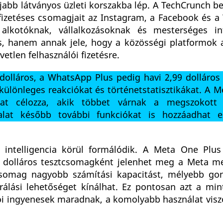
jabb látványos üzleti korszakba lép. A TechCrunch b
lőfizetéses csomagjait az Instagram, a Facebook és 
 alkotóknak, vállalkozásoknak és mesterséges int
s, hanem annak jele, hogy a közösségi platformok a
etlen felhasználói fizetésre.
dolláros, a WhatsApp Plus pedig havi 2,99 dolláros 
 különleges reakciókat és történetstatisztikákat. A M
ókat célozza, akik többet várnak a megszokott 
lalat később további funkciókat is hozzáadhat 
intelligencia körül formálódik. A Meta One Plus
 dolláros tesztcsomagként jelenhet meg a Meta m
 csomag nagyobb számítási kapacitást, mélyebb go
álási lehetőséget kínálhat. Ez pontosan azt a mint
ói ingyenesek maradnak, a komolyabb használat viszo