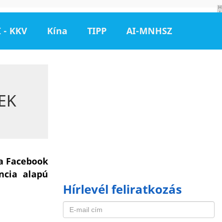
H
I
R
D
 - KKV
Kína
TIPP
AI-MNHSZ
E
T
É
S
EK
 a Facebook
ncia alapú
Hírlevél feliratkozás