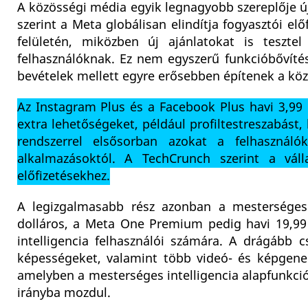
A közösségi média egyik legnagyobb szereplője ú
szerint a Meta globálisan elindítja fogyasztói e
felületén, miközben új ajánlatokat is tesztel
felhasználóknak. Ez nem egyszerű funkcióbővíté
bevételek mellett egyre erősebben építenek a közv
Az Instagram Plus és a Facebook Plus havi 3,99 
extra lehetőségeket, például profiltestreszabást,
rendszerrel elsősorban azokat a felhasznál
alkalmazásoktól. A TechCrunch szerint a vál
előfizetésekhez.
A legizgalmasabb rész azonban a mesterséges 
dolláros, a Meta One Premium pedig havi 19,99
intelligencia felhasználói számára. A drágább
képességeket, valamint több videó- és képgener
amelyben a mesterséges intelligencia alapfunkci
irányba mozdul.