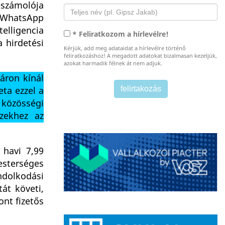
eszámolója
a WhatsApp
elligencia
* Feliratkozom a hírlevélre!
 hirdetési
Kérjük, add meg adataidat a hírlevélre történő
feliratkozáshoz! A megadott adatokat bizalmasan kezeljük,
azokat harmadik félnek át nem adjuk.
áron kínál
eta ezzel a
közösségi
ezekhez az
 havi 7,99
esterséges
ndolkodási
át követi,
nt fizetős