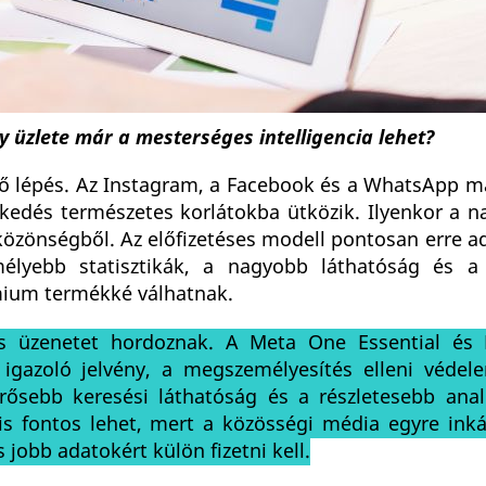
 üzlete már a mesterséges intelligencia lehet?
ő lépés. Az Instagram, a Facebook és a WhatsApp má
ekedés természetes korlátokba ütközik. Ilyenkor a n
özönségből. Az előfizetéses modell pontosan erre ad
lyebb statisztikák, a nagyobb láthatóság és a 
mium termékké válhatnak.
rős üzenetet hordoznak. A Meta One Essential é
 igazoló jelvény, a megszemélyesítés elleni védel
erősebb keresési láthatóság és a részletesebb anali
is fontos lehet, mert a közösségi média egyre inká
 jobb adatokért külön fizetni kell.