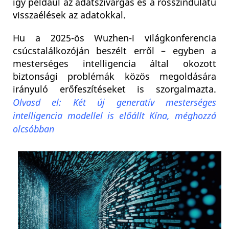
így például az adatszivárgás és a rosszindulatú
visszaélések az adatokkal.
Hu a 2025-ös Wuzhen-i világkonferencia
csúcstalálkozóján beszélt erről – egyben a
mesterséges intelligencia által okozott
biztonsági problémák közös megoldására
irányuló erőfeszítéseket is szorgalmazta.
Olvasd el: Két új generatív mesterséges
intelligencia modellel is előállt Kína, méghozzá
olcsóbban