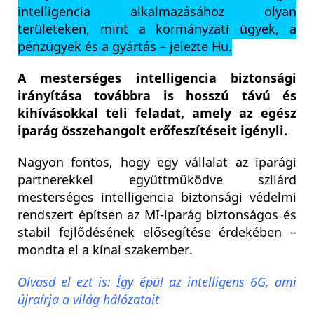
intelligencia alkalmazásához olyan
területeken, mint a kormányzati ügyek, a
pénzügyek és a gyártás – jelezte Hu.
A mesterséges intelligencia biztonsági
irányítása továbbra is hosszú távú és
kihívásokkal teli feladat, amely az egész
iparág összehangolt erőfeszítéseit igényli.
Nagyon fontos, hogy egy vállalat az iparági
partnerekkel együttműködve szilárd
mesterséges intelligencia biztonsági védelmi
rendszert építsen az MI-iparág biztonságos és
stabil fejlődésének elősegítése érdekében –
mondta el a kínai szakember.
Olvasd el ezt is: Így épül az intelligens 6G, ami
újraírja a világ hálózatait