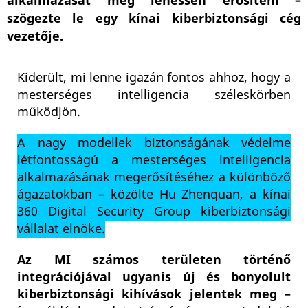
alkalmazását meg lehessen erősíteni –
szögezte le egy kínai kiberbiztonsági cég
vezetője.
Kiderült, mi lenne igazán fontos ahhoz, hogy a
mesterséges intelligencia széleskörben
működjön.
A nagy modellek biztonságának védelme
létfontosságú a mesterséges intelligencia
alkalmazásának megerősítéséhez a különböző
ágazatokban – közölte Hu Zhenquan, a kínai
360 Digital Security Group kiberbiztonsági
vállalat elnöke.
Az MI számos területen történő
integrációjával ugyanis új és bonyolult
kiberbiztonsági kihívások jelentek meg –