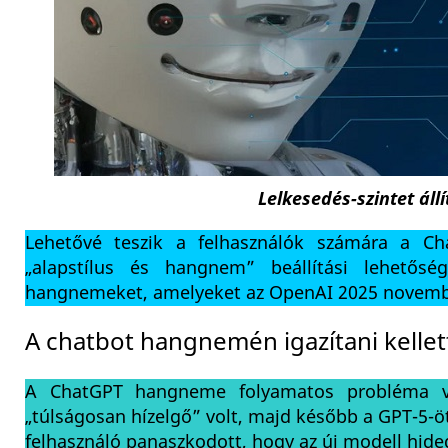
Lelkesedés-szintet áll
Lehetővé teszik a felhasználók számára a C
„alapstílus és hangnem” beállítási lehetőség
hangnemeket, amelyeket az OpenAI 2025 novembe
A chatbot hangnemén igazítani kellet
A ChatGPT hangneme folyamatos probléma vol
„túlságosan hízelgő” volt, majd később a GPT-5
felhasználó panaszkodott, hogy az új modell hid