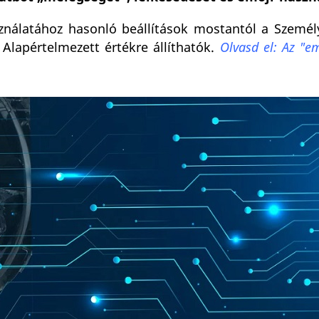
sználatához hasonló beállítások mostantól a Személ
lapértelmezett értékre állíthatók.
Olvasd el: Az "e