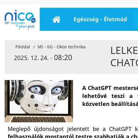
Egészség - Életmód
LELKE
Főoldal
MI - 6G - Okos technika
/
08:20
2025. 12. 24. -
CHATG
A ChatGPT mestersé
lehetővé teszi a 
közvetlen beállításá
Meglepő újdonságot jelentett be a ChatGPT 
felhasználók mostantól testre szabhatják a ch