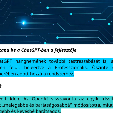
ítana be a ChatGPT-ben a fejlesztője
hatGPT hangnemének további testreszabását is, 
en felül, beleértve a Professzionális, Őszinte
rében adott hozzá a rendszerhez.
t
t idén. Az OpenAI visszavonta az egyik frissít
-öt „melegebbé és barátságosabbá” módosította, miu
egebb és kevésbé barátságos.