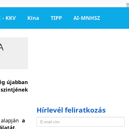
H
I
R
D
 - KKV
Kína
TIPP
AI-MNHSZ
E
T
É
S
A
cég újabban
szintjének
Hírlevél feliratkozás
 alapján
a
álatát.