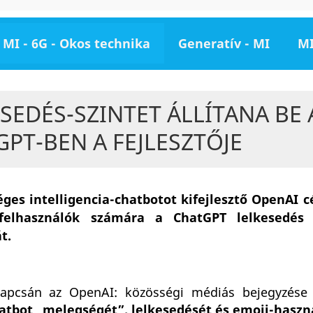
MI - 6G - Okos technika
Generatív - MI
MI
SEDÉS-SZINTET ÁLLÍTANA BE 
PT-BEN A FEJLESZTŐJE
ges intelligencia-chatbotot kifejlesztő OpenAI 
felhasználók számára a ChatGPT lelkesedés 
t.
kapcsán az OpenAI: közösségi médiás bejegyzése
atbot „melegségét”, lelkesedését és emoji-haszn