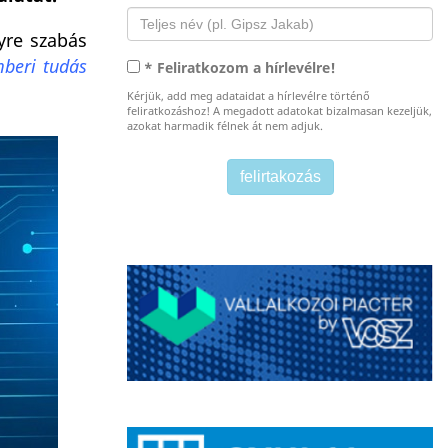
yre szabás
mberi tudás
* Feliratkozom a hírlevélre!
Kérjük, add meg adataidat a hírlevélre történő
feliratkozáshoz! A megadott adatokat bizalmasan kezeljük,
azokat harmadik félnek át nem adjuk.