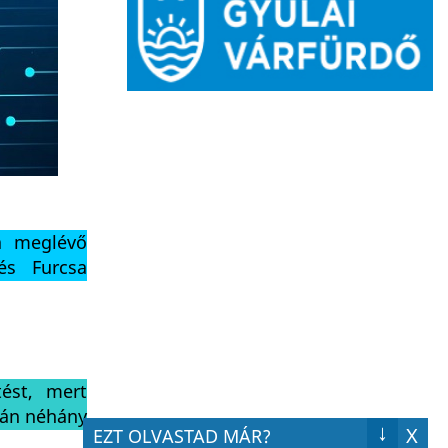
a meglévő
 és Furcsa
ést, mert
tán néhány
↓
X
EZT OLVASTAD MÁR?