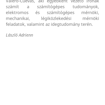
Valero-Cuevas, aki egyébként vezető írónak
számít a számítógépes tudományok,
elektromos és számítógépes mérnöki,
mechanikai, légiközlekedési mérnöki
feladatok, valamint az idegtudomány terén.
László Adrienn