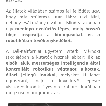
eszközt.
Az állatok világában számos faj fejlődött úgy,
hogy már születése után lábra tud állni,
nehogy zsákmánnyá váljon. Mindez azonban
egy
meglepő evolúciós lépés, mely hosszú
ideje inspirálja a biológusokat és a
robotikában tevékenykedőket.
A Dél-Kaliforniai Egyetem Viterbi Mérnöki
Iskolájában a kutatók hisznek abban:
ők az
elsők, akik mesterséges intelligencia által
kontrollált robotikus végtagot alkottak,
állati jellegű inakkal,
melyeket ki lehet
ugrasztani, majd a következő lépésre
visszarendeződik. Ilyesmire robotot korábban
még sosem programoztak.