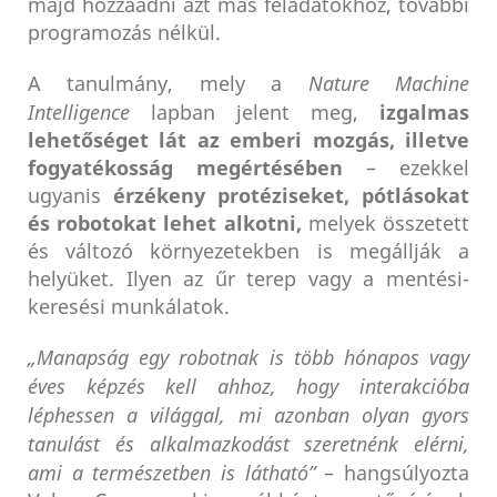
majd hozzáadni azt más feladatokhoz, további
programozás nélkül.
A tanulmány, mely a
Nature Machine
Intelligence
lapban jelent meg,
izgalmas
lehetőséget lát az emberi mozgás, illetve
fogyatékosság megértésében
– ezekkel
ugyanis
érzékeny protéziseket, pótlásokat
és robotokat lehet alkotni,
melyek összetett
és változó környezetekben is megállják a
helyüket. Ilyen az űr terep vagy a mentési-
keresési munkálatok.
„Manapság egy robotnak is több hónapos vagy
éves képzés kell ahhoz, hogy interakcióba
léphessen a világgal, mi azonban olyan gyors
tanulást és alkalmazkodást szeretnénk elérni,
ami a természetben is látható”
– hangsúlyozta