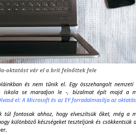
a-oktatást vár el a brit felnőttek fele
oláinkban és nem tűnik el. Egy összehangolt nemzeti 
len iskola se maradjon le -, bizalmat épít majd a m
lvasd el: A Microsoft és az EY forradalmasítja az oktatás
 túl fontosak ahhoz, hogy elveszítsük őket, még a m
 hogy különböző készségeket teszteljünk és csökkentsük 
er.