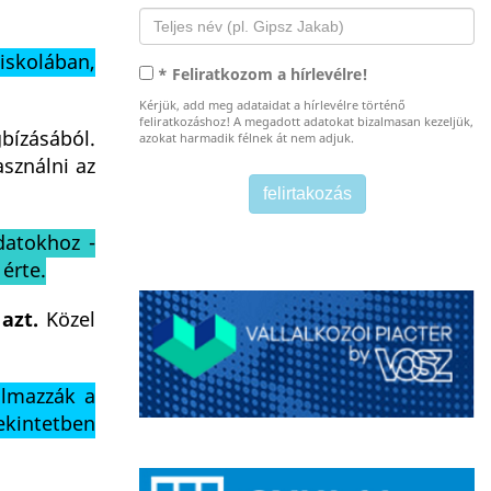
iskolában,
* Feliratkozom a hírlevélre!
Kérjük, add meg adataidat a hírlevélre történő
feliratkozáshoz! A megadott adatokat bizalmasan kezeljük,
bízásából.
azokat harmadik félnek át nem adjuk.
asználni az
datokhoz -
érte.
azt.
Közel
almazzák a
tekintetben