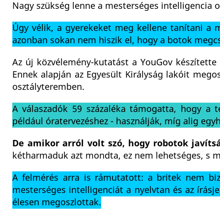
Nagy szükség lenne a mesterséges intelligencia okt
Úgy vélik, a gyerekeket meg kellene tanítani a m
azonban sokan nem hiszik el, hogy a botok megcsi
Az új közvélemény-kutatást a YouGov készített
Ennek alapján az Egyesült Királyság lakóit megos
osztályteremben.
A válaszadók 59 százaléka támogatta, hogy a t
például óratervezéshez - használják, míg alig egy
De amikor arról volt szó, hogy robotok javíts
kétharmaduk azt mondta, ez nem lehetséges, s mi
A felmérés arra is rámutatott: a britek nem bi
mesterséges intelligenciát a nyelvtan és az írás
élesen megoszlottak.