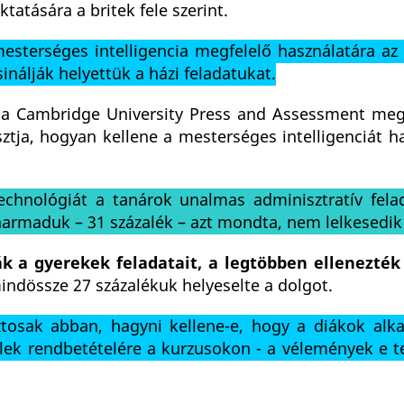
atására a britek fele szerint.
esterséges intelligencia megfelelő használatára az 
nálják helyettük a házi feladatukat.
e a Cambridge University Press and Assessment meg
ztja, hogyan kellene a mesterséges intelligenciát h
echnológiát a tanárok unalmas adminisztratív fela
harmaduk – 31 százalék – azt mondta, nem lelkesedik 
ák a gyerekek feladatait, a legtöbben ellenezték 
ndössze 27 százalékuk helyeselte a dolgot.
ztosak abban, hagyni kellene-e, hogy a diákok alk
jelek rendbetételére a kurzusokon - a vélemények e 