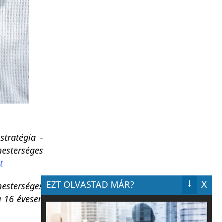
stratégia -
esterséges
t
↓
X
EZT OLVASTAD MÁR?
esterséges
a 16 évesen