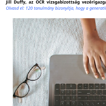
Jill Duffy, az OCR vizsgabizottság vezérigazg
Olvasd el: 120 tanulmány bizonyítja, hogy a generatí