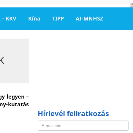
H
I
R
D
 - KKV
Kína
TIPP
AI-MNHSZ
E
T
É
S
K
gy legyen –
ny-kutatás
Hírlevél feliratkozás