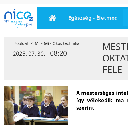
Egészség - Életmód
MESTE
Főoldal
MI - 6G - Okos technika
/
08:20
2025. 07. 30. -
OKTAT
FELE
A mesterséges intel
így vélekedik ma 
szerint.