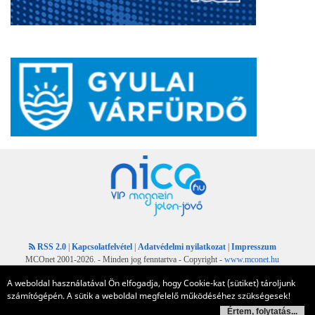
RSS 2.0
|
Kapcsolatfelvétel
|
Adatvédelmi nyilatkozat
|
Impresszum
MCOnet 2001-2026. - Minden jog fenntartva - Copyright -
www.mconet.hu
A weboldal használatával Ön elfogadja, hogy Cookie-kat (sütiket) tároljunk
számítógépén. A sütik a weboldal megfelelő működéséhez szükségesek!
Értem, folytatás...