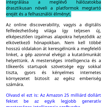
integrálása a meglévő hálózatokba
drasztikusan növeli a platformok megtartó
erejét és a felhasználói élményt.
Az online discoverability, vagyis a digitális
felfedezhetőség világa így teljesen új,
elképesztően izgalmas alapokra helyeződik az
elkövetkező hónapokban. Nem kell többé
hosszú oldalakon át keresgélnünk a megfelelő
linket, a gép azonnal elvégzi a kutatómunkát
helyettünk. A mesterséges intelligencia és a
tőkeerős startupok szövetsége egy sokkal
tiszta, gyors és kényelmes internetes
környezetet biztosít az egész emberiség
számára.
Olvasd el ezt is: Az Amazon 25 milliárd dollárt
fektet be az egyik legjobb generatív