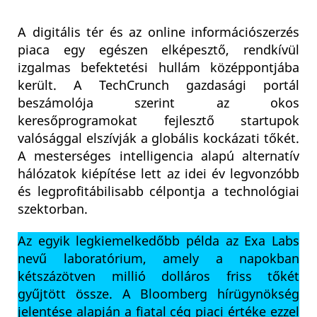
A digitális tér és az online információszerzés
piaca egy egészen elképesztő, rendkívül
izgalmas befektetési hullám középpontjába
került. A TechCrunch gazdasági portál
beszámolója szerint az okos
keresőprogramokat fejlesztő startupok
valósággal elszívják a globális kockázati tőkét.
A mesterséges intelligencia alapú alternatív
hálózatok kiépítése lett az idei év legvonzóbb
és legprofitábilisabb célpontja a technológiai
szektorban.
Az egyik legkiemelkedőbb példa az Exa Labs
nevű laboratórium, amely a napokban
kétszázötven millió dolláros friss tőkét
gyűjtött össze. A Bloomberg hírügynökség
jelentése alapján a fiatal cég piaci értéke ezzel