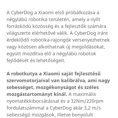
A CyberDog a Xiaomi első próbálkozása a
négylábú robotika területén, amely a nyílt
forráskódú közösség és a fejlesztők számára
világszerte elérhetővé válik. A CyberDog iránt
érdeklődő robotika-rajongók versenyezhetnek
vagy közösen alkothatnak új megoldásokat,
együtt mozdítva elő a négylábú robotok
fejlődését és lehetőségeit.
A robotkutya a Xiaomi saját fejlesztésű
szervomotorjaival van kalibrálva, ami nagy
sebességet, mozgékonyságot és széles
mozgástartományt kínál.
A maximális
nyomatékkibocsátással és a 32Nm/220rpm
fordulatszámmal a CyberDog akár 3,2 m/s
sebességű mozgások, illetve bonyolult