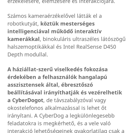
érzékelésére, elemzésére és interakciójára.
Számos kameraérzékelővel látták el a
robotkutyát,
köztük mesterséges
intelligenciával működő interaktív
kamerákkal
, binokuláris ultraszéles látószögű
halszemoptikákkal és Intel RealSense D450
Depth modullal.
A háziállat-szerű viselkedés fokozása
érdekében a felhasználók hangalapú
asszisztensek által, ébresztőszó
beállításával irányíthatják és vezérelhetik
a CyberDogot
, de távszabályzóval vagy
okostelefonos alkalmazással is lehet őt
irányítani. A CyberDog a legkülönlegesebb
feladatokra is megkérhető, és a vele való
interakció lehetőségeinek gyakorlatilag csak a