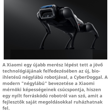
A Xiaomi egy újabb merész lépést tett a jövő
technológiájának felfedezésében az új, bio-
ihletésű négylábú robotjával, a CyberDoggal. A
modern "négylábú" bevezetése a Xiaomi
mérnöki képességeinek csúcspontja, hiszen
egy nyílt forráskódú robotról van szó, amit a
fejlesztők saját megoldásokkal ruházhatnak
fel.