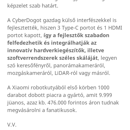
képzelet szab határt.
A CyberDogot gazdag külső interfészekkel is
fejlesztették, hiszen 3 Type-C portot és 1 HDMI
portot kapott,
így a fejlesztők szabadon
felfedezhetik és integrálhatják az
innovatív hardverkiegészítők, illetve
szoftverrendszerek széles skáláját
, legyen
szó keresőfényről, panorámakameráról,
mozgáskameráról, LiDAR-ról vagy másról.
A Xiaomi robotkutyából első körben 1000
darabot dobott piacra a gyártó, amit 9.999
jüanos, azaz kb. 476.000 forintos áron tudnak
megvásárolni a fanatikusok.
V.V.