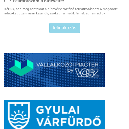
* Feliratkozom a hírlevélre!
Kérjük, add meg adataidat a hírlevélre történő feliratkozáshoz! A megadott
adatokat bizalmasan kezeljük, azokat harmadik félnek át nem adjuk.