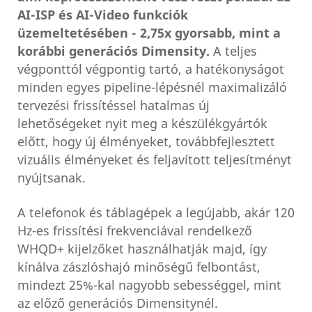
AI-ISP és AI-Video funkciók
üzemeltetésében - 2,75x gyorsabb, mint a
korábbi generációs Dimensity.
A teljes
végponttól végpontig tartó, a hatékonyságot
minden egyes pipeline-lépésnél maximalizáló
tervezési frissítéssel hatalmas új
lehetőségeket nyit meg a készülékgyártók
előtt, hogy új élményeket, továbbfejlesztett
vizuális élményeket és feljavított teljesítményt
nyújtsanak.
A telefonok és táblagépek a legújabb, akár 120
Hz-es frissítési frekvenciával rendelkező
WHQD+ kijelzőket használhatják majd, így
kínálva zászlóshajó minőségű felbontást,
mindezt 25%-kal nagyobb sebességgel, mint
az előző generációs Dimensitynél.