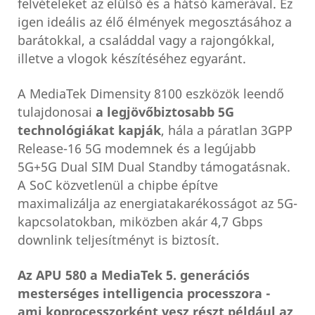
felvételeket az elülső és a hátsó kamerával. Ez
igen ideális az élő élmények megosztásához a
barátokkal, a családdal vagy a rajongókkal,
illetve a vlogok készítéséhez egyaránt.
A MediaTek Dimensity 8100 eszközök leendő
tulajdonosai
a legjövőbiztosabb 5G
technológiákat kapják
, hála a páratlan 3GPP
Release-16 5G modemnek és a legújabb
5G+5G Dual SIM Dual Standby támogatásnak.
A SoC közvetlenül a chipbe építve
maximalizálja az energiatakarékosságot az 5G-
kapcsolatokban, miközben akár 4,7 Gbps
downlink teljesítményt is biztosít.
Az APU 580 a MediaTek 5. generációs
mesterséges intelligencia processzora -
ami koprocesszorként vesz részt például az