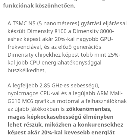
funkciónak köszönhetően.
A TSMC N5 (5 nanométeres) gyártási eljárással
készült Dimensity 8100 a Dimensity 8000-
eshez képest akár 20%-kal nagyobb GPU-
frekvenciával, és az előző generációs
Dimensity chipekhez képest több mint 25%-
kal jobb CPU energiahatékonysággal
büszkélkedhet.
A legfeljebb 2,85 GHz-es sebességű,
nyolcmagos CPU-val és a legújabb ARM Mali-
G610 MC6 grafikus motorral a felhasználóknak
az újabb játékokban is
zökkenőmentes,
magas képkockasebességű élményben
lehet részük, miközben a konkurensekhez
képest akár 20%-kal kevesebb energiát