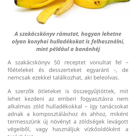
A szakácskönyv rámutat, hogyan lehetne
olyan konyhai hulladékokat is felhasználni,
mint például a banánhéj
A szakácskönyv 50 receptet vonultat fel –
főételeket és desszerteket egyaránt -, de
nemcsak ezekkel találkozhat, aki beleolvas.
A szerzők ötleteket is összegyűjtöttek, mit
lehet kezdeni az emberi fogyasztásra nem
alkalmas zöld hulladékokkal – így tanácsokat
adnak a komposztáláshoz és ahhoz, miként
termesszünk új növényt a zöldségek levágott
végeiből, vagy használjuk vízkőoldóként a