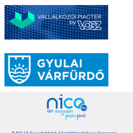
RSS 2.0
|
Kapcsolatfelvétel
|
Adatvédelmi nyilatkozat
|
Impresszum