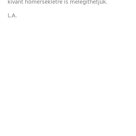
kívánt hőmérsékletre is melegíthetjük.
L.A.