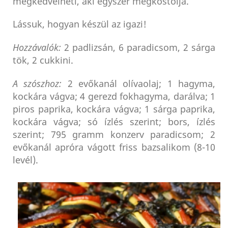
megkedvelheti, aki egyszer megkóstolja.
Lássuk, hogyan készül az igazi!
Hozzávalók:
2 padlizsán, 6 paradicsom, 2 sárga
tök, 2 cukkini.
A szószhoz:
2 evőkanál olívaolaj; 1 hagyma,
kockára vágva; 4 gerezd fokhagyma, darálva; 1
piros paprika, kockára vágva; 1 sárga paprika,
kockára vágva; só ízlés szerint; bors, ízlés
szerint; 795 gramm konzerv paradicsom; 2
evőkanál apróra vágott friss bazsalikom (8-10
levél).