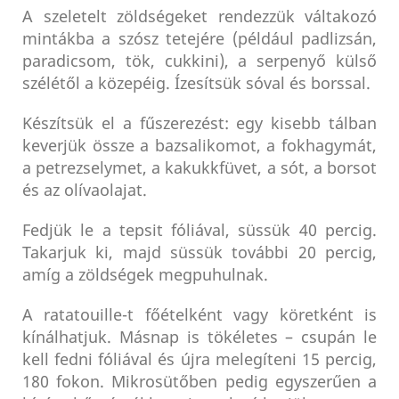
A szeletelt zöldségeket rendezzük váltakozó
mintákba a szósz tetejére (például padlizsán,
paradicsom, tök, cukkini), a serpenyő külső
szélétől a közepéig. Ízesítsük sóval és borssal.
Készítsük el a fűszerezést: egy kisebb tálban
keverjük össze a bazsalikomot, a fokhagymát,
a petrezselymet, a kakukkfüvet, a sót, a borsot
és az olívaolajat.
Fedjük le a tepsit fóliával, süssük 40 percig.
Takarjuk ki, majd süssük további 20 percig,
amíg a zöldségek megpuhulnak.
A ratatouille-t főételként vagy köretként is
kínálhatjuk. Másnap is tökéletes – csupán le
kell fedni fóliával és újra melegíteni 15 percig,
180 fokon. Mikrosütőben pedig egyszerűen a