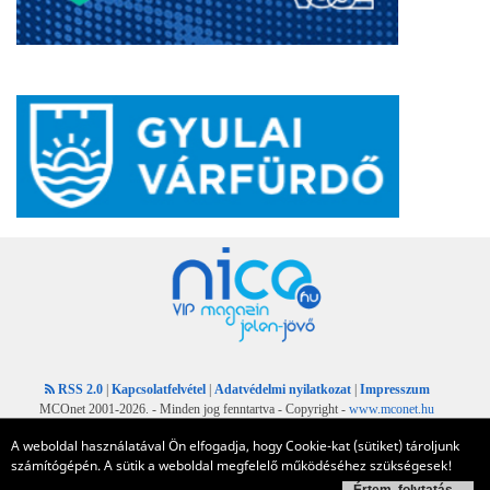
RSS 2.0
|
Kapcsolatfelvétel
|
Adatvédelmi nyilatkozat
|
Impresszum
MCOnet 2001-2026. - Minden jog fenntartva - Copyright -
www.mconet.hu
A weboldal használatával Ön elfogadja, hogy Cookie-kat (sütiket) tároljunk
számítógépén. A sütik a weboldal megfelelő működéséhez szükségesek!