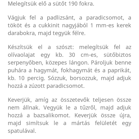
Melegítsük elő a sütőt 190 fokra.
Vágjuk fel a padlizsánt, a paradicsomot, a
tököt és a cukkinit nagyjából 1 mm-es kerek
darabokra, majd tegyük félre.
Készítsük el a szószt: melegítsük fel az
olívaolajat egy kb. 30 cm-es, sütőbiztos
serpenyőben, közepes lángon. Pároljuk benne
puhára a hagymát, fokhagymát és a paprikát,
kb. 10 percig. Sózzuk, borsozzuk, majd adjuk
hozzá a zúzott paradicsomot.
Keverjük, amíg az összetevők teljesen össze
nem állnak. Vegyük le a tűzről, majd adjuk
hozzá a bazsalikomot. Keverjük össze újra,
majd simítsuk le a mártás felületét egy
spatulával.