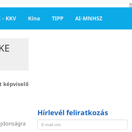
H
I
R
D
 - KKV
Kína
TIPP
AI-MNHSZ
E
T
É
S
KE
t képviselő
Hírlevél feliratkozás
újdonságra