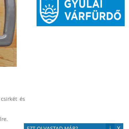
csirkét és
lre.
↓
X
EZT OLVASTAD MÁR?