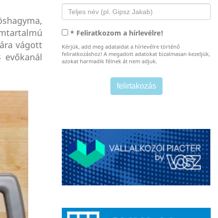
röshagyma,
umtartalmú
* Feliratkozom a hírlevélre!
kára vágott
Kérjük, add meg adataidat a hírlevélre történő
feliratkozáshoz! A megadott adatokat bizalmasan kezeljük,
3 evőkanál
azokat harmadik félnek át nem adjuk.