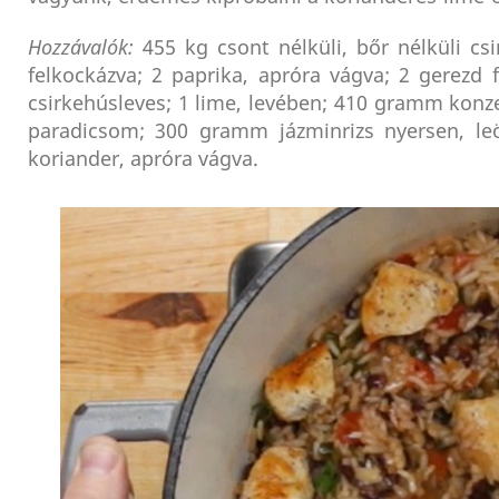
Hozzávalók:
455 kg csont nélküli, bőr nélküli cs
felkockázva; 2 paprika, apróra vágva; 2 gerezd
csirkehúsleves; 1 lime, levében; 410 gramm konzer
paradicsom; 300 gramm jázminrizs nyersen, leö
koriander, apróra vágva.