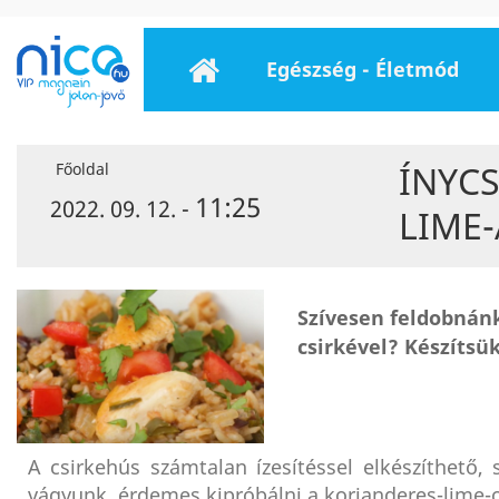
Egészség - Életmód
ÍNYC
Főoldal
11:25
2022. 09. 12. -
LIME-
Szívesen feldobnánk
csirkével? Készítsük
A csirkehús számtalan ízesítéssel elkészíthető
vágyunk, érdemes kipróbálni a korianderes-lime-o