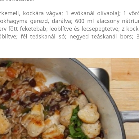
irkemell, kockára vágva; 1 evőkanál olívaolaj; 1 vö
 fokhagyma gerezd, darálva; 600 ml alacsony nátri
v főtt feketebab; leöblítve és lecsepegtetve; 2 koc
blítve; fél teáskanál só; negyed teáskanál bors; 