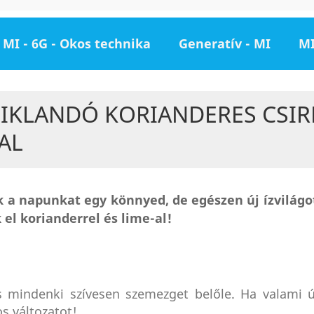
MI - 6G - Okos technika
Generatív - MI
MI
SIKLANDÓ KORIANDERES CSIR
AL
 a napunkat egy könnyed, de egészen új ízvilágo
 el korianderrel és lime-al!
, s mindenki szívesen szemezget belőle. Ha valami 
s változatot!