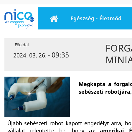
Egészség - Életmód
FORG
Főoldal
09:35
2024. 03. 26. -
MINI
Megkapta a forgalo
sebészeti robotjár
Újabb sebészeti robot kapott engedélyt arra, ho
vállalat jelentette be, hogy
az amerikai É