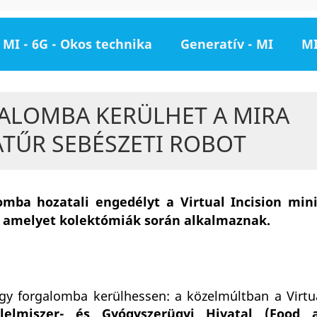
MI - 6G - Okos technika
Generatív - MI
MI
ALOMBA KERÜLHET A MIRA
ATŰR SEBÉSZETI ROBOT
mba hozatali engedélyt a Virtual Incision min
a, amelyet kolektómiák során alkalmaznak.
gy forgalomba kerülhessen: a közelmúltban a Virtua
lelmiszer- és Gyógyszerügyi Hivatal (Food