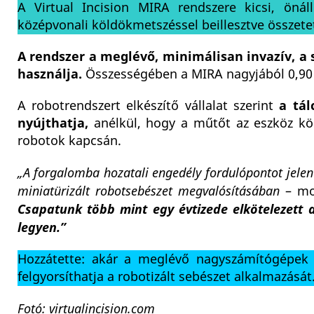
A Virtual Incision MIRA rendszere kicsi, önál
középvonali köldökmetszéssel beillesztve összetet
A rendszer a meglévő, minimálisan invazív, a
használja.
Összességében a MIRA nagyjából 0,90 
A robotrendszert elkészítő vállalat szerint
a tál
nyújthatja,
anélkül, hogy a műtőt az eszköz köré
robotok kapcsán.
„A forgalomba hozatali engedély fordulópontot jelen
miniatürizált robotsebészet megvalósításában
– mon
Csapatunk több mint egy évtizede elkötelezett 
legyen.”
Hozzátette: akár a meglévő nagyszámítógépek k
felgyorsíthatja a robotizált sebészet alkalmazását
Fotó: virtualincision.com