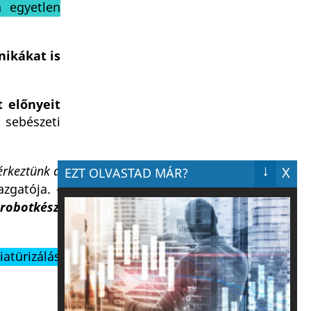
a egyetlen
nikákat is
t előnyeit
 sebészeti
↓
érkeztünk a
X
EZT OLVASTAD MÁR?
zgatója. -
 robotkész
atürizálás