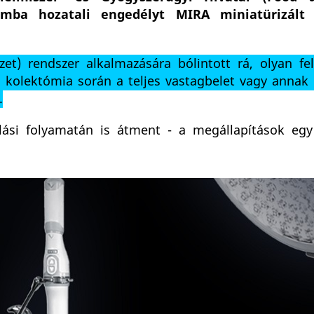
mba hozatali engedélyt MIRA miniatürizált 
zet) rendszer alkalmazására bólintott rá, olyan fel
 kolektómia során a teljes vastagbelet vagy annak 
.
si folyamatán is átment - a megállapítások egy 