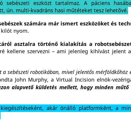
ló sebészeti eszközt tartalmaz. A páciens hasáb
t, ún. multi-kvadráns hasi műtéteket tesz lehetővé.
 sebészek számára már ismert eszközöket és tech
kilót nyom.
cáról asztalra történő kialakítás a robotsebésze
 kellene szervezni – ami jelenleg kihívást jelent a
t a sebészeti robotikában, mivel jelentős mérföldkőhöz 
dta John Murphy, a Virtual Incision elnök-vezériga
azon alapvető küldetés mellett, hogy minden műtő
iegészítéseként, akár önálló platformként, a mini
.