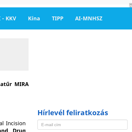
H
I
R
D
 - KKV
Kína
TIPP
AI-MNHSZ
E
T
É
S
iatűr MIRA
Hírlevél feliratkozás
l Incision
 and Drug