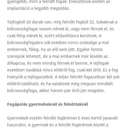
gyengébb, mint a felnőtt fogak. Elvesztésük esetén az
implantáció a legjobb megoldás.
Tejfogból 20 darab van, míg felnőtt fogból 32. Sokaknak a
bölcsességfogai sosem nőnek ki, vagy nem férnek el, és
csak félig nőnek ki, ezért eltávolításra kerülnek. A
bölcsességfogakra sok esetben nincs szüksége a mai
embernek, főleg, ha az elő sem jött. Egykor fontos
szerepük lehetett, de a mai embernek már kisebb az
állkapcsa, és nem mindig férnek el benne. A tejfogak
esetében továbbá nincs előőrlő fog, csak két őrlő. Ez a fog
hiányzik a tejfogazatból. A teljes felnőtt fogazatban két pár
előőrlő található, és ha valakinek még megvan mindkét
bölcsességfoga, akkor három pár őrlő jön mögötte.
Fogápolás gyermekeknél és felnőtteknél
Gyermekek esetén felnőtt fogkrémet 6 éves kortól javasolt
használni. A gyermek és a felnőtt fogkrémek között a