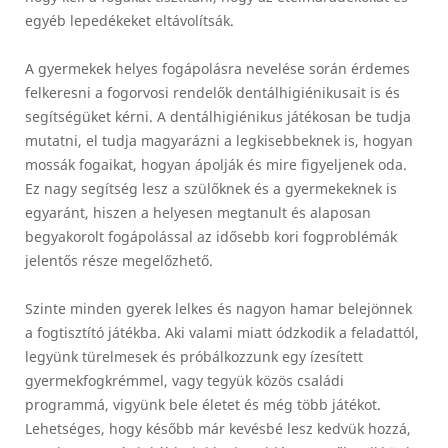
egyéb lepedékeket eltávolítsák.
A gyermekek helyes fogápolásra nevelése során érdemes
felkeresni a fogorvosi rendelők dentálhigiénikusait is és
segítségüket kérni. A dentálhigiénikus játékosan be tudja
mutatni, el tudja magyarázni a legkisebbeknek is, hogyan
mossák fogaikat, hogyan ápolják és mire figyeljenek oda.
Ez nagy segítség lesz a szülőknek és a gyermekeknek is
egyaránt, hiszen a helyesen megtanult és alaposan
begyakorolt fogápolással az idősebb kori fogproblémák
jelentős része megelőzhető.
Szinte minden gyerek lelkes és nagyon hamar belejönnek
a fogtisztító játékba. Aki valami miatt ódzkodik a feladattól,
legyünk türelmesek és próbálkozzunk egy ízesített
gyermekfogkrémmel, vagy tegyük közös családi
programmá, vigyünk bele életet és még több játékot.
Lehetséges, hogy később már kevésbé lesz kedvük hozzá,