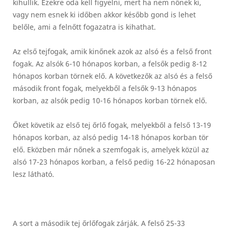
kihullik. Ezekre oda kell figyelni, mert ha nem nőnek ki,
vagy nem esnek ki időben akkor később gond is lehet
belőle, ami a felnőtt fogazatra is kihathat.
Az első tejfogak, amik kinőnek azok az alsó és a felső front
fogak. Az alsók 6-10 hónapos korban, a felsők pedig 8-12
hónapos korban törnek elő. A következők az alsó és a felső
második front fogak, melyekből a felsők 9-13 hónapos
korban, az alsók pedig 10-16 hónapos korban törnek elő.
Őket követik az első tej őrlő fogak, melyekből a felső 13-19
hónapos korban, az alsó pedig 14-18 hónapos korban tör
elő. Eközben már nőnek a szemfogak is, amelyek közül az
alsó 17-23 hónapos korban, a felső pedig 16-22 hónaposan
lesz látható.
A sort a második tej őrlőfogak zárják. A felső 25-33