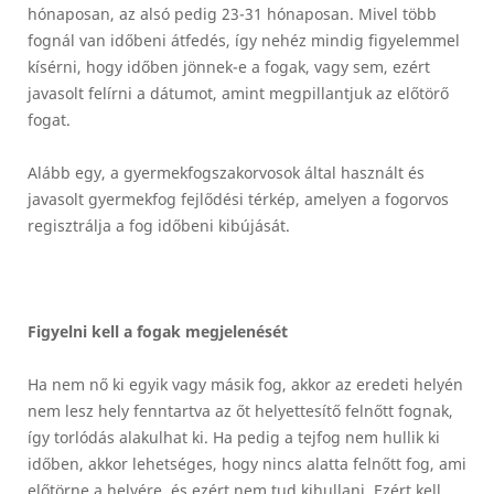
hónaposan, az alsó pedig 23-31 hónaposan. Mivel több
fognál van időbeni átfedés, így nehéz mindig figyelemmel
kísérni, hogy időben jönnek-e a fogak, vagy sem, ezért
javasolt felírni a dátumot, amint megpillantjuk az előtörő
fogat.
Alább egy, a gyermekfogszakorvosok által használt és
javasolt gyermekfog fejlődési térkép, amelyen a fogorvos
regisztrálja a fog időbeni kibújását.
Figyelni kell a fogak megjelenését
Ha nem nő ki egyik vagy másik fog, akkor az eredeti helyén
nem lesz hely fenntartva az őt helyettesítő felnőtt fognak,
így torlódás alakulhat ki. Ha pedig a tejfog nem hullik ki
időben, akkor lehetséges, hogy nincs alatta felnőtt fog, ami
előtörne a helyére, és ezért nem tud kihullani. Ezért kell