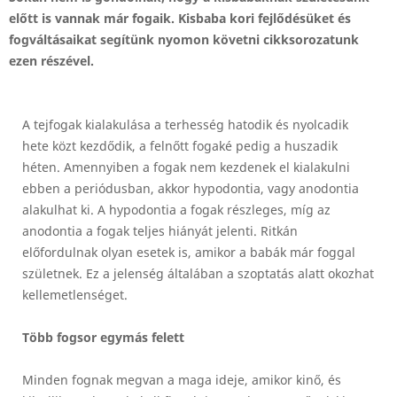
előtt is vannak már fogaik. Kisbaba kori fejlődésüket és
fogváltásaikat segítünk nyomon követni cikksorozatunk
ezen részével.
A tejfogak kialakulása a terhesség hatodik és nyolcadik
hete közt kezdődik, a felnőtt fogaké pedig a huszadik
héten. Amennyiben a fogak nem kezdenek el kialakulni
ebben a periódusban, akkor hypodontia, vagy anodontia
alakulhat ki. A hypodontia a fogak részleges, míg az
anodontia a fogak teljes hiányát jelenti. Ritkán
előfordulnak olyan esetek is, amikor a babák már foggal
születnek. Ez a jelenség általában a szoptatás alatt okozhat
kellemetlenséget.
Több fogsor egymás felett
Minden fognak megvan a maga ideje, amikor kinő, és