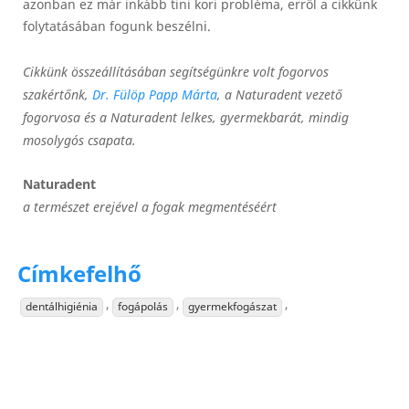
azonban ez már inkább tini kori probléma, erről a cikkünk
folytatásában fogunk beszélni.
Cikkünk összeállításában segítségünkre volt fogorvos
szakértőnk,
Dr. Fülöp Papp Márta
, a Naturadent vezető
fogorvosa és a Naturadent lelkes, gyermekbarát, mindig
mosolygós csapata.
Naturadent
a természet erejével a fogak megmentéséért
Címkefelhő
,
,
,
dentálhigiénia
fogápolás
gyermekfogászat