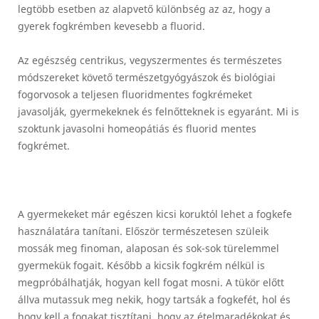
legtöbb esetben az alapvető különbség az az, hogy a
gyerek fogkrémben kevesebb a fluorid.
Az egészség centrikus, vegyszermentes és természetes
módszereket követő természetgyógyászok és biológiai
fogorvosok a teljesen fluoridmentes fogkrémeket
javasolják, gyermekeknek és felnőtteknek is egyaránt. Mi is
szoktunk javasolni homeopátiás és fluorid mentes
fogkrémet.
A gyermekeket már egészen kicsi koruktól lehet a fogkefe
használatára tanítani. Először természetesen szüleik
mossák meg finoman, alaposan és sok-sok türelemmel
gyermekük fogait. Később a kicsik fogkrém nélkül is
megpróbálhatják, hogyan kell fogat mosni. A tükör előtt
állva mutassuk meg nekik, hogy tartsák a fogkefét, hol és
hogy kell a fogakat tisztítani, hogy az ételmaradékokat és