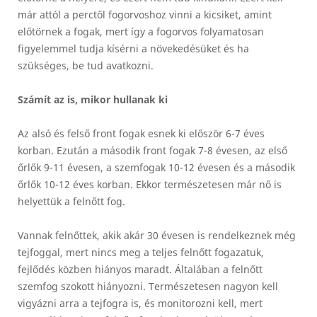
már attól a perctől fogorvoshoz vinni a kicsiket, amint
előtörnek a fogak, mert így a fogorvos folyamatosan
figyelemmel tudja kísérni a növekedésüket és ha
szükséges, be tud avatkozni.
Számít az is, mikor hullanak ki
Az alsó és felső front fogak esnek ki először 6-7 éves
korban. Ezután a második front fogak 7-8 évesen, az első
őrlők 9-11 évesen, a szemfogak 10-12 évesen és a második
őrlők 10-12 éves korban. Ekkor természetesen már nő is
helyettük a felnőtt fog.
Vannak felnőttek, akik akár 30 évesen is rendelkeznek még
tejfoggal, mert nincs meg a teljes felnőtt fogazatuk,
fejlődés közben hiányos maradt. Általában a felnőtt
szemfog szokott hiányozni. Természetesen nagyon kell
vigyázni arra a tejfogra is, és monitorozni kell, mert