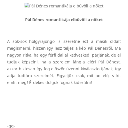
Pál Dénes romantikája elbűvöli a nőket
A sok-sok hölgyrajongó is szeretné ezt a másik oldalt
megismerni, hiszen így lesz teljes a kép Pál Dénesről. Ma
nagyon ritka, ha egy férfi dallal kedveskedi párjának, de el
tudjuk képzelni, ha a szerelem lángja eléri Pál Dénest,
akkor biztosan így fog először üzenni kiválasztottjának, így
adja tudtára szerelmét. Figyeljük csak, mit ad elő, s kit
említ meg! Érdekes dolgok fognak kiderülni!
-gg-