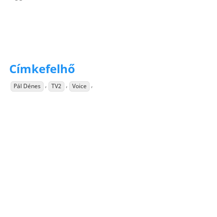
Címkefelhő
,
,
,
Pál Dénes
TV2
Voice