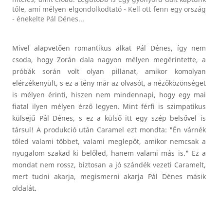
tőle, ami mélyen elgondolkodtató - Kell ott fenn egy ország
- énekelte Pál Dénes...
Mivel alapvetően romantikus alkat Pál Dénes, így nem
csoda, hogy Zorán dala nagyon mélyen megérintette, a
próbák során volt olyan pillanat, amikor komolyan
elérzékenyült, s ez a tény már az olvasót, a nézőközönséget
is mélyen érinti, hiszen nem mindennapi, hogy egy mai
fiatal ilyen mélyen érző legyen. Mint férfi is szimpatikus
külsejű Pál Dénes, s ez a külső itt egy szép belsővel is
társul! A produkció után Caramel ezt mondta: "Én várnék
tőled valami többet, valami meglepőt, amikor nemcsak a
nyugalom szakad ki belőled, hanem valami más is." Ez a
mondat nem rossz, biztosan a jó szándék vezeti Caramelt,
mert tudni akarja, megismerni akarja Pál Dénes másik
oldalát.