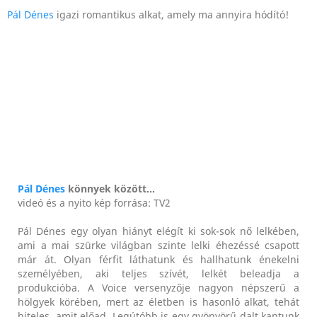
Pál Dénes
igazi romantikus alkat, amely ma annyira hódító!
Pál Dénes
könnyek között...
videó és a nyito kép forrása: TV2
Pál Dénes egy olyan hiányt elégít ki sok-sok nő lelkében,
ami a mai szürke világban szinte lelki éhezéssé csapott
már át. Olyan férfit láthatunk és hallhatunk énekelni
személyében, aki teljes szívét, lelkét beleadja a
produkcióba. A Voice versenyzője nagyon népszerű a
hölgyek körében, mert az életben is hasonló alkat, tehát
hiteles, amit előad. Legútóbb is egy gyönyörű dalt kaptunk