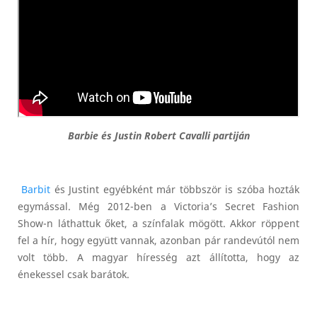
Barbie és Justin Robert Cavalli partiján
Barbit
és Justint egyébként már többször is szóba hozták
egymással. Még 2012-ben a Victoria’s Secret Fashion
Show-n láthattuk őket, a színfalak mögött. Akkor röppent
fel a hír, hogy együtt vannak, azonban pár randevútól nem
volt több. A magyar híresség azt állította, hogy az
énekessel csak barátok.