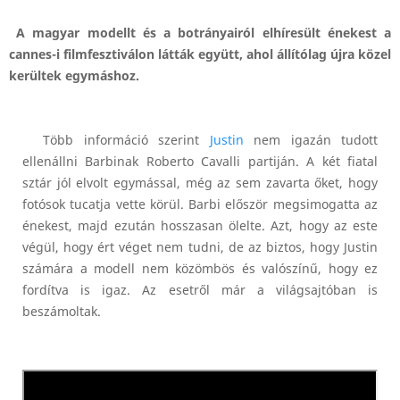
A magyar modellt és a botrányairól elhíresült énekest a
cannes-i filmfesztiválon látták együtt, ahol állítólag újra közel
kerültek egymáshoz.
Több információ szerint
Justin
nem igazán tudott
ellenállni Barbinak Roberto Cavalli partiján. A két fiatal
sztár jól elvolt egymással, még az sem zavarta őket, hogy
fotósok tucatja vette körül. Barbi először megsimogatta az
énekest, majd ezután hosszasan ölelte. Azt, hogy az este
végül, hogy ért véget nem tudni, de az biztos, hogy Justin
számára a modell nem közömbös és valószínű, hogy ez
fordítva is igaz. Az esetről már a világsajtóban is
beszámoltak.