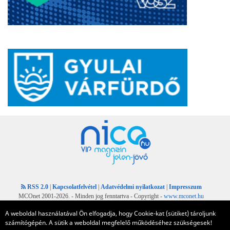
RSS 2.0
|
Kapcsolatfelvétel
|
Adatvédelmi nyilatkozat
|
Impresszum
MCOnet 2001-2026. - Minden jog fenntartva - Copyright -
www.mconet.hu
A weboldal használatával Ön elfogadja, hogy Cookie-kat (sütiket) tároljunk
számítógépén. A sütik a weboldal megfelelő működéséhez szükségesek!