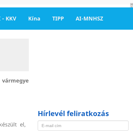
H
I
R
D
 - KKV
Kína
TIPP
AI-MNHSZ
E
T
É
S
 vármegye
Hírlevél feliratkozás
észült el,