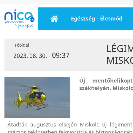
Egészség - Életmód
LÉGIM
Főoldal
09:37
2023. 08. 30. -
MISK
Új mentőhelikop
székhelyén. Miskolc 
Átadták augusztus elsején Miskolc új légimentő
számos tekintetben felgyorsítja és biztonságosabb