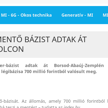
MI - 6G - Okos technika
Generatív - MI
MI
ENTŐ BÁZIST ADTAK ÁT
OLCON
ter-bázist adtak át Borsod-Abaúj-Zemplén
légibázisa 700 millió forintból valósult meg.
-bázisát. Az állomás, amely 700 millió forintból k
á teszi a mentést – tudatta az
index.hu.