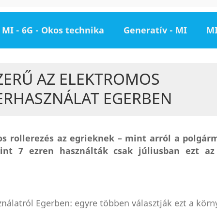
MI - 6G - Okos technika
Generatív - MI
MI
ZERŰ AZ ELEKTROMOS
ERHASZNÁLAT EGERBEN
s rollerezés az egrieknek – mint arról a polgár
int 7 ezren használták csak júliusban ezt az
nálatról Egerben: egyre többen választják ezt a körn
.