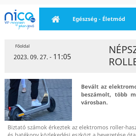
Egészség - Életmód
NÉPS
Főoldal
11:05
2023. 09. 27. -
ROLL
Bevált az elektromo
beszámolt, több m
városban.
Biztató számok érkeztek az elektromos roller-hasz
és hatékony közlekedési eszközt a bevezetése óta