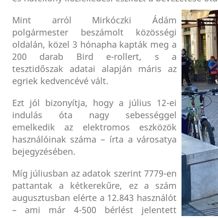
Mint arról Mirkóczki Ádám
polgármester beszámolt közösségi
oldalán, közel 3 hónapha kapták meg a
200 darab Bird e-rollert, s a
tesztidőszak adatai alapján máris az
egriek kedvencévé vált.
Ezt jól bizonyítja, hogy a július 12-ei
indulás óta nagy sebességgel
emelkedik az elektromos eszközök
használóinak száma – írta a városatya
bejegyzésében.
Míg júliusban az adatok szerint 7779-en
pattantak a kétkerekűre, ez a szám
augusztusban elérte a 12.843 használót
– ami már 4-500 bérlést jelentett