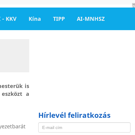
H
I
R
D
 - KKV
Kína
TIPP
AI-MNHSZ
E
T
É
S
mesterük is
 eszközt a
Hírlevél feliratkozás
yezetbarát