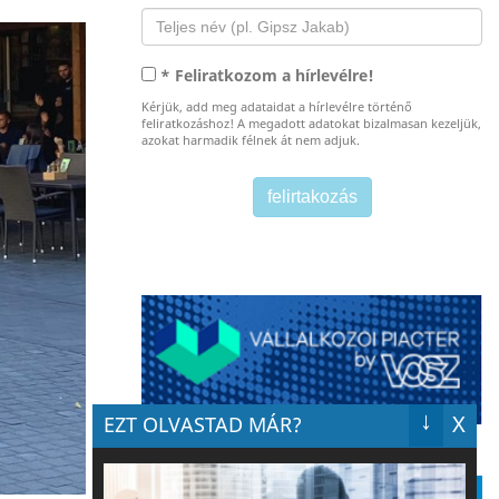
* Feliratkozom a hírlevélre!
Kérjük, add meg adataidat a hírlevélre történő
feliratkozáshoz! A megadott adatokat bizalmasan kezeljük,
azokat harmadik félnek át nem adjuk.
↓
X
EZT OLVASTAD MÁR?