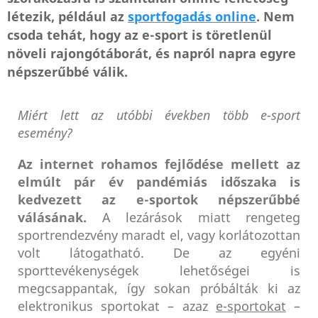
létezik, például az
sportfogadás online
. Nem
csoda tehát, hogy az e-sport is töretlenül
növeli rajongótáborát, és napról napra egyre
népszerűbbé válik.
Miért lett az utóbbi években több e-sport
esemény?
Az internet rohamos fejlődése mellett az
elmúlt pár év pandémiás időszaka is
kedvezett az e-sportok népszerűbbé
válásának.
A lezárások miatt rengeteg
sportrendezvény maradt el, vagy korlátozottan
volt látogatható. De az egyéni
sporttevékenységek lehetőségei is
megcsappantak, így sokan próbálták ki az
elektronikus sportokat – azaz
e-sportokat
–