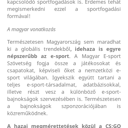
kapcsolódó sportfogadások is. Érdemes tehát
megismerkedni ezzel a sportfogadási
formával!
A magyar vonatkozás
Természetesen Magyarország sem maradhat
ki a globális trendekből
, idehaza is egyre
népszerűbb az e-sport
. A Magyar E-sport
Szövetség fogja össze a játékosokat és
csapatokat, képviseli őket a nemzetközi e-
sport világában. Igyekszik együtt tartani a
teljes e-sport-társadalmat, adatbázisokkal,
illetve részt vesz a különböző e-sport-
bajnokságok szervezésében is. Természetesen
a bajnokságok szponzorációjában is
közreműködnek.
A hazai megmérettetések közül a CS:GO