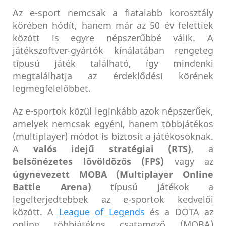
Az e-sport nemcsak a fiatalabb korosztály
körében hódít, hanem már az 50 év felettiek
között is egyre népszerűbbé válik. A
játékszoftver-gyártók kínálatában rengeteg
típusú játék található, így mindenki
megtalálhatja az érdeklődési körének
legmegfelelőbbet.
Az e-sportok közül leginkább azok népszerűek,
amelyek nemcsak egyéni, hanem többjátékos
(multiplayer) módot is biztosít a játékosoknak.
A
valós idejű stratégiai (RTS)
, a
belsőnézetes lövöldözős (FPS)
vagy az
úgynevezett MOBA (Multiplayer Online
Battle Arena)
típusú játékok a
legelterjedtebbek az e-sportok kedvelői
között. A
League of Legends
és a DOTA az
online többjátékos csatamező (MOBA)