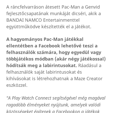
A ráncfelvarráson átesett Pac-Man a Genvid
fejlesztőcsapatának munkáját dicséri, akik a
BANDAI NAMCO Entertainmenttel
együttműködve készítették el a játékot.
A hagyományos Pac-Man játékkal
ellentétben a Facebook lehetővé teszi a
felhasználók számára, hogy egyedül vagy
többjátékos módban (akár négy játékossal)
hódítsák meg a labirintusokat.
Ráadásul a
felhasználók saját labirintusokat és
kihívásokat is létrehozhatnak a Maze Creator
eszközzel.
"A Play Watch Connect segítségével még magával
ragadóbb élményeket nyújtunk, amelyek valódi
közösségeket építenek a Facebookon a játékok