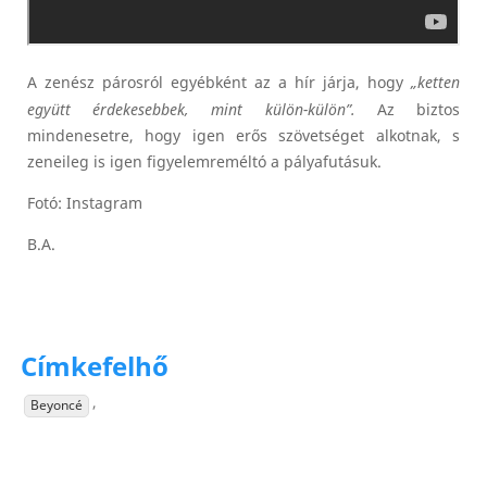
A zenész párosról egyébként az a hír járja, hogy
„ketten
együtt érdekesebbek, mint külön-külön”.
Az biztos
mindenesetre, hogy igen erős szövetséget alkotnak, s
zeneileg is igen figyelemreméltó a pályafutásuk.
Fotó: Instagram
B.A.
Címkefelhő
,
Beyoncé