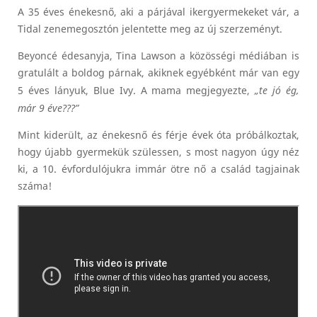
A 35 éves énekesnő, aki a párjával ikergyermekeket vár, a
Tidal zenemegosztón jelentette meg az új szerzeményt.
Beyoncé édesanyja, Tina Lawson a közösségi médiában is
gratulált a boldog párnak, akiknek egyébként már van egy
5 éves lányuk, Blue Ivy. A mama megjegyezte,
„te jó ég,
már 9 éve???”
Mint kiderült, az énekesnő és férje évek óta próbálkoztak,
hogy újabb gyermekük szülessen, s most nagyon úgy néz
ki, a 10. évfordulójukra immár ötre nő a család tagjainak
száma!