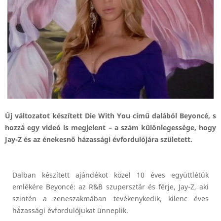
Új változatot készített Die With You című dalából Beyoncé, s
hozzá egy videó is megjelent – a szám különlegessége, hogy
Jay-Z és az énekesnő házassági évfordulójára született.
Dalban készített ajándékot közel 10 éves együttlétük
emlékére Beyoncé: az R&B szupersztár és férje, Jay-Z, aki
szintén a zeneszakmában tevékenykedik, kilenc éves
házassági évfordulójukat ünneplik.