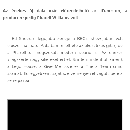
Az énekes új dala már előrendelhető az iTunes-on, a
producere pedig Pharell Williams volt.
Ed Sheeran legújabb zenéje a BBC-s show-jában volt
először hallható. A dalban fellelhető az akusztikus gitár, de
a Pharell-től megszokott modern sound is. Az énekes
világszerte nagy sikereket ért el. Szinte mindenhol ismerik
a Lego House, a Give Me Love és a The a Team című
számát. Ed egyébként saját szerzeményeivel vágott bele a
zeneiparba.