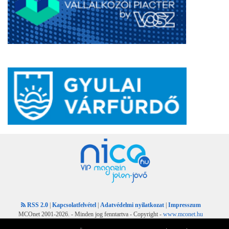
RSS 2.0
|
Kapcsolatfelvétel
|
Adatvédelmi nyilatkozat
|
Impresszum
MCOnet 2001-2026. - Minden jog fenntartva - Copyright -
www.mconet.hu