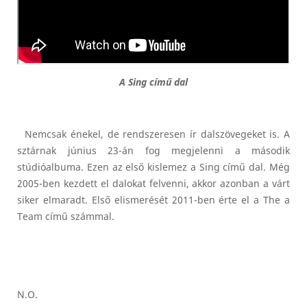
A Sing című dal
Nemcsak énekel, de rendszeresen ír dalszövegeket is. A
sztárnak június 23-án fog megjelenni a második
stúdióalbuma. Ezen az első kislemez a Sing című dal. Még
2005-ben kezdett el dalokat felvenni, akkor azonban a várt
siker elmaradt. Első elismerését 2011-ben érte el a The a
Team című számmal.
N.O.