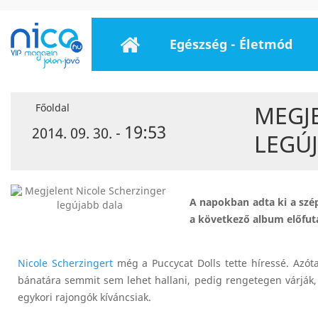
Egészség - Életmód
MEGJ
Főoldal
19:53
2014. 09. 30. -
LEGÚ
A napokban adta ki a szép
a következő album előfutá
Nicole Scherzingert
még a Puccycat Dolls tette híressé. Azóta 
bánatára semmit sem lehet hallani, pedig rengetegen várják, 
egykori rajongók kíváncsiak.