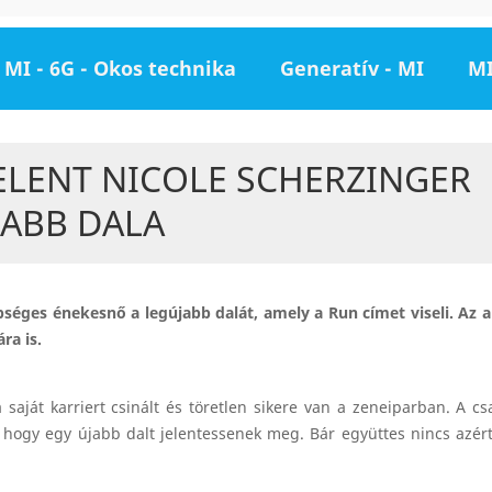
MI - 6G - Okos technika
Generatív - MI
MI
ELENT NICOLE SCHERZINGER
JABB DALA
séges énekesnő a legújabb dalát, amely a Run címet viseli. Az 
ra is.
saját karriert csinált és töretlen sikere van a zeneiparban. A cs
hogy egy újabb dalt jelentessenek meg. Bár együttes nincs azért