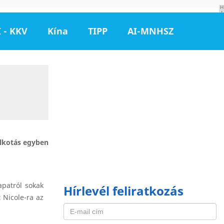
H
I
R
D
 - KKV
Kína
TIPP
AI-MNHSZ
E
T
É
S
alkotás egyben
apatról sokak
Hírlevél feliratkozás
 Nicole-ra az