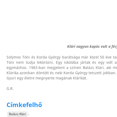
Klári nagyon kapós volt a fér
Solymos Tóni és Korda György barátsága már közel 50 éve tart
Tóni nem tudja lekörözni. Egy iskolába jártak és egy volt 
egymáshoz. 1983-ban megjelent a színen Balázs Klári, aki mi
Klárika azonban döntött és neki Korda György tetszett jobban. 
Gyuri egy életre megnyerte magának Klárikát.
G.R.
Címkefelhő
,
Balázs Klári