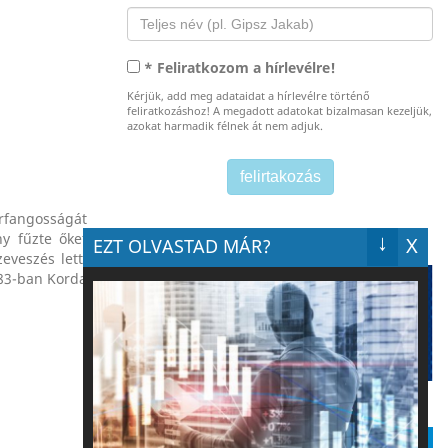
* Feliratkozom a hírlevélre!
Kérjük, add meg adataidat a hírlevélre történő
feliratkozáshoz! A megadott adatokat bizalmasan kezeljük,
azokat harmadik félnek át nem adjuk.
urfangosságát
↓
ny fűzte őket
X
EZT OLVASTAD MÁR?
eveszés lett.
983-ban Korda