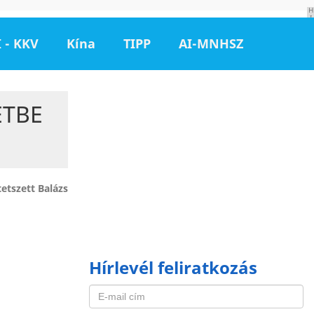
H
I
R
D
 - KKV
Kína
TIPP
AI-MNHSZ
E
T
É
S
ETBE
etszett Balázs
Hírlevél feliratkozás