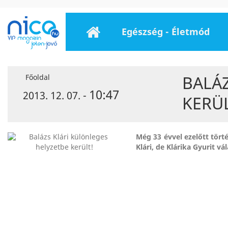
Egészség - Életmód
BALÁ
Főoldal
10:47
2013. 12. 07. -
KERÜ
Még 33 évvel ezelőtt tört
Klári, de Klárika Gyurit vá