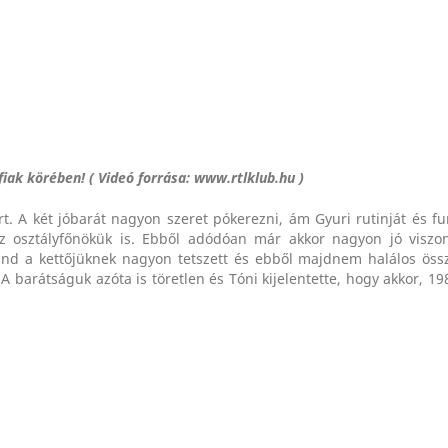
fiak körében! ( Videó forrása: www.rtlklub.hu )
. A két jóbarát nagyon szeret pókerezni, ám Gyuri rutinját és f
az osztályfőnökük is. Ebből adódóan már akkor nagyon jó viszo
nd a kettőjüknek nagyon tetszett és ebből majdnem halálos össz
A barátságuk azóta is töretlen és Tóni kijelentette, hogy akkor, 1