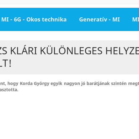
MI - 6G - Okos technika
Generatív - MI
MI
ZS KLÁRI KÜLÖNLEGES HELYZ
LT!
ént, hogy Korda György egyik nagyon jó barátjának szintén megt
lasztotta.