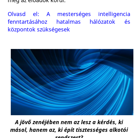
meg az előadók körül.
Olvasd el: A mesterséges intelligencia
fenntartásához hatalmas hálózatok és
központok szükségesek
A jövő zenéjében nem az lesz a kérdés, ki
másol, hanem az, ki épít tisztességes alkotói
rendszert?