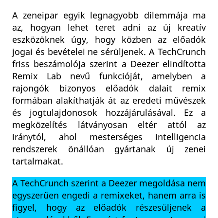
A zeneipar egyik legnagyobb dilemmája ma
az, hogyan lehet teret adni az új kreatív
eszközöknek úgy, hogy közben az előadók
jogai és bevételei ne sérüljenek. A TechCrunch
friss beszámolója szerint a Deezer elindította
Remix Lab nevű funkcióját, amelyben a
rajongók bizonyos előadók dalait remix
formában alakíthatják át az eredeti művészek
és jogtulajdonosok hozzájárulásával. Ez a
megközelítés látványosan eltér attól az
iránytól, ahol mesterséges intelligencia
rendszerek önállóan gyártanak új zenei
tartalmakat.
A TechCrunch szerint a Deezer megoldása nem
egyszerűen engedi a remixeket, hanem arra is
figyel, hogy az előadók részesüljenek a