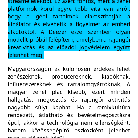
streamelésekből. Ez azért fontos, mert a zenei
platformok körül egyre több vita van arról,
hogy a gépi tartalmak eláraszthatják a
kínálatot és elvehetik a figyelmet az emberi
alkotóktól. A Deezer ezzel szemben olyan
modellt próbál felépíteni, amelyben a rajongói
kreativitás és az előadói jogvédelem együtt
jelenhet meg.
Magyarországon ez különösen érdekes lehet
zenészeknek, producereknek, kiadóknak,
influenszereknek és tartalomgyártóknak. A
magyar zenei piac kisebb, ezért minden
hallgatás, megosztás és rajongói aktivitás
nagyobb súlyt kaphat. Ha a remixkultúra
rendezett, átlátható és bevételmegosztásra
épül, akkor a technológia nem ellenségként,
hanem közösségépítő eszközként jelenhet