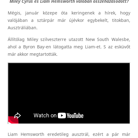
Miley Cyrus és Liam Hemsworth valóban összeházasodott?
Mégis, január közepe óta keringenek a hírek, hogy
valójában a sztárpár már újévkor egybekelt, titokban,
Ausztráliában.
Állítólag Miley szilveszterre utazott New South Walesbe,
ahol a Byron Bay-en látogatta meg Liam-et. S az esküvőt
már akkor megtartották.
Liam Hemsworth eredetileg ausztrál, ezért a pár már