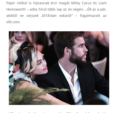
Papír nélkül is házasnak érzi magát Miley Cyrus és Liam
Hemsworth – adta hírül több lap az év végén.
„Ők az a pár,
akiktől ne várjunk 2018-ban esküvőt”
– fogalmazott az
elle.com.