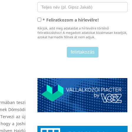
* Feliratkozom a hírlevélre!
Kérjük, add meg adataidat a hírlevélre történő
feliratkozáshoz! A megadott adatokat bizalmasan kezeljük,
azokat harmadik félnek át nem adjuk.
ormában teszi
kknek Dömsödi
Tervezi az új
 hogy a Joshi
mmilyen Hajdú