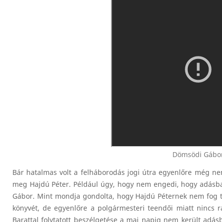
Dömsödi Gábor 
Bár hatalmas volt a felháborodás jogi útra egyenlőre még ne
meg Hajdú Péter. Például úgy, hogy nem engedi, hogy adásba k
Gábor. Mint mondja gondolta, hogy Hajdú Péternek nem fog tets
könyvét, de egyenlőre a polgármesteri teendői miatt nincs 
Barattal folytatott beszélgetése a mai napig nem került adá