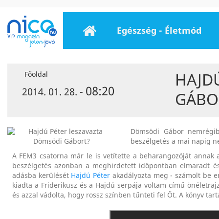
Egészség - Életmód
HAJD
Főoldal
08:20
2014. 01. 28. -
GÁBO
Dömsödi Gábor nemrégib
beszélgetés a mai napig n
A FEM3 csatorna már le is vetítette a beharangozóját anna
beszélgetés azonban a meghirdetett időpontban elmaradt é
adásba kerülését
Hajdú Péter
akadályozta meg - számolt be e
kiadta a Friderikusz és a Hajdú serpája voltam című önéletrajz
és azzal vádolta, hogy rossz színben tűnteti fel Őt. A könyv tar