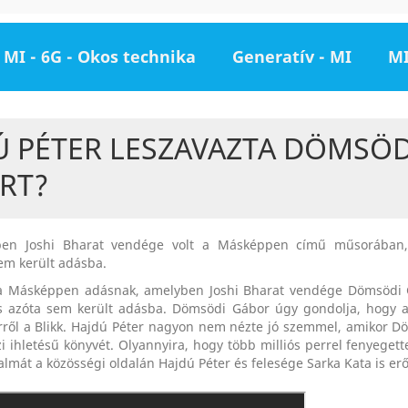
MI - 6G - Okos technika
Generatív - MI
MI
Ú PÉTER LESZAVAZTA DÖMSÖD
RT?
en Joshi Bharat vendége volt a Másképpen című műsorában,
em került adásba.
k a Másképpen adásnak, amelyben Joshi Bharat vendége Dömsödi G
s azóta sem került adásba. Dömsödi Gábor úgy gondolja, hogy a
rről a Blikk. Hajdú Péter nagyon nem nézte jó szemmel, amikor 
i ihletésű könyvét. Olyannyira, hogy több milliós perrel fenyegett
talmát a közösségi oldalán Hajdú Péter és felesége Sarka Kata is erő