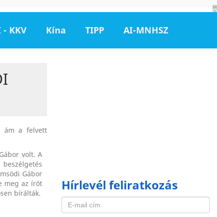
H
I
R
D
 - KKV
Kína
TIPP
AI-MNHSZ
E
T
É
S
I
 ám a felvett
ábor volt. A
 beszélgetés
Dömsödi Gábor
Hírlevél feliratkozás
e meg az írót
sen bírálták.