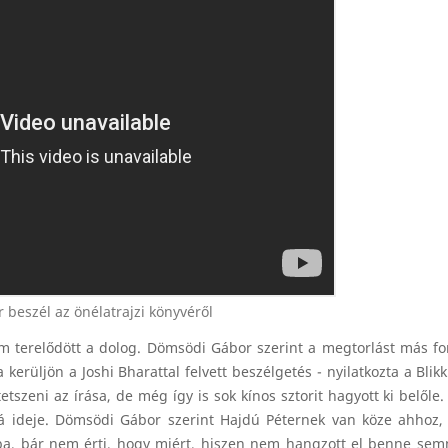
beszél az önélatrajzi könyvéről
m terelődött a dolog. Dömsödi Gábor szerint a megtorlást más f
erüljön a Joshi Bharattal felvett beszélgetés - nyilatkozta a Bli
zeni az írása, de még így is sok kínos sztorit hagyott ki belőle. 
rá ideje. Dömsödi Gábor szerint Hajdú Péternek van köze ahhoz,
sba, bár nem érti, hogy miért, hiszen nem hangzott el benne se