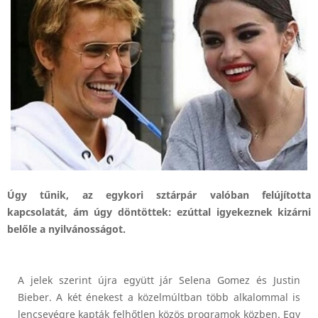
Úgy tűnik, az egykori sztárpár valóban felújította
kapcsolatát, ám úgy döntöttek: ezúttal igyekeznek kizárni
belőle a nyilvánosságot.
A jelek szerint újra együtt jár Selena Gomez és Justin
Bieber. A két énekest a közelmúltban több alkalommal is
lencsevégre kapták felhőtlen közös programok közben. Egy