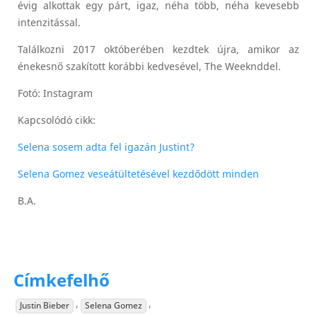
évig alkottak egy párt, igaz, néha több, néha kevesebb
intenzitással.
Találkozni 2017 októberében kezdtek újra, amikor az
énekesnő szakított korábbi kedvesével, The Weeknddel.
Fotó: Instagram
Kapcsolódó cikk:
Selena sosem adta fel igazán Justint?
Selena Gomez veseátültetésével kezdődött minden
B.A.
Címkefelhő
,
,
Justin Bieber
Selena Gomez