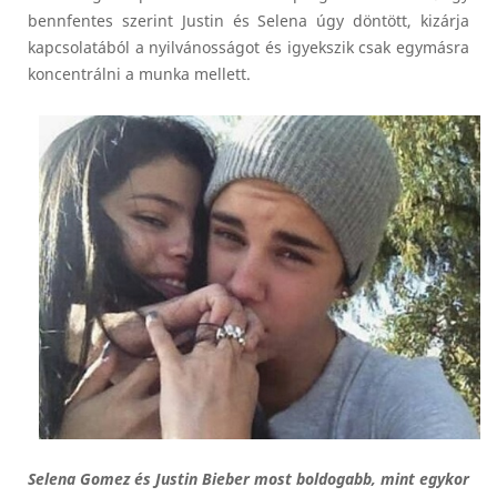
bennfentes szerint Justin és Selena úgy döntött, kizárja
kapcsolatából a nyilvánosságot és igyekszik csak egymásra
koncentrálni a munka mellett.
Selena Gomez és Justin Bieber most boldogabb, mint egykor