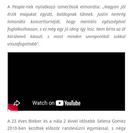
A
People
-nek nyilatkozó ismerősük elmondta:
„Nagyon jól
érzik magukat együtt, boldognak tűnnek. Justin nemrég
lemondta koncertturnéját, hogy mentális egészségével
foglalkozhasson, s ez még egy jó ideig így lesz. Nem bírta az őt
körülvevő káoszt, s most minden szempontból sokkal
visszafogottabb”.
A 23 éves Bieber és a nála 2 évvel idősebb Selena Gomez
2010-ben kezdtek először randevúzni egymással, s négy