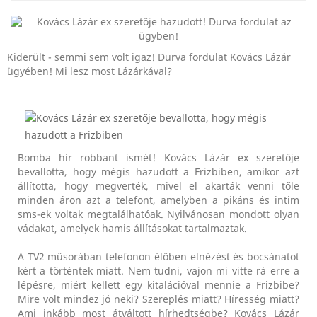
Kiderült - semmi sem volt igaz! Durva fordulat Kovács Lázár
ügyében! Mi lesz most Lázárkával?
Bomba hír robbant ismét! Kovács Lázár ex szeretője
bevallotta, hogy mégis hazudott a Frizbiben, amikor azt
állította, hogy megverték, mivel el akarták venni tőle
minden áron azt a telefont, amelyben a pikáns és intim
sms-ek voltak megtalálhatóak. Nyilvánosan mondott olyan
vádakat, amelyek hamis állításokat tartalmaztak.
A TV2 műsorában telefonon élőben elnézést és bocsánatot
kért a történtek miatt. Nem tudni, vajon mi vitte rá erre a
lépésre, miért kellett egy kitalációval mennie a Frizbibe?
Mire volt mindez jó neki? Szereplés miatt? Híresség miatt?
Ami inkább most átváltott hírhedtségbe? Kovács Lázár