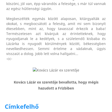
köszöni, jól van, épp várandós a felesége, s már túl vannak
az egész hűtlenségi ügyön.
Megbeszélték egymás között alaposan, kitárgyalták az
okokat, s megbocsátott a feleség, amit mi sem bizonyít
ékesebben, mint az, hogy tavasszal érkezik a baba!
Természetesen azt kívánjuk az érintetteknek, hogy
nyugodjanak le a kedélyek, s a születendő kisbaba és
Lázárka is nyugodt körülmények között, békességben
nevelkedhessen. Semmi értelme a vádaknak, úgyis
visszaüt a dolog. Jobb lett volna hallgatni...
-cc-
Kovács Lázár ex szeretője bevallotta, hogy mégis
hazudott a Frizbiben
Címkefelhő