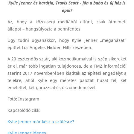
Kylie Jenner és barátja, Travis Scott - jön a baba és új ház is
épül?
Az, hogy a közösségi médiából eltűnt, csak átmeneti
állapot – hangsúlyozta a bennfentes.
Úgy tudni ugyanakkor, hogy Kylie Jenner „megaházat”
építtet Los Angeles Hidden Hills részében.
A 20 esztendős sztár, aki kozmetikumaival is szép sikereket
ér el, már több ingatlan tulajdonosa, de a TMZ információi
szerint 2017 novemberében kiadták az építési engedélyt a
telekre, ahol Kylie egy méretes palotát húzat fel, két
emelettel, két garázzsal és úszómedencével.
Fotó: Instagram
Kapcsolódó cikk:
Kylie Jenner már kész a szülésre?
Kylie Jenner ideges