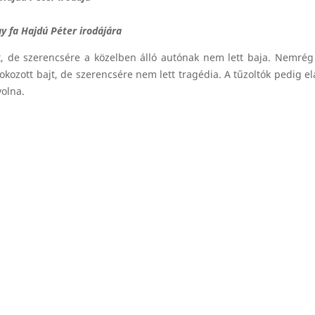
y fa Hajdú Péter irodájára
át, de szerencsére a közelben álló autónak nem lett baja. Nemré
kozott bajt, de szerencsére nem lett tragédia. A tűzoltók pedig el
volna.