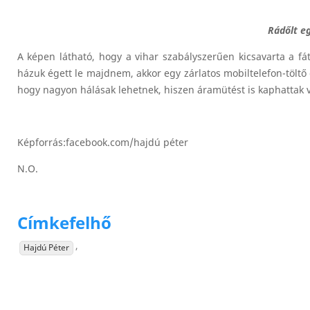
Rádőlt eg
A képen látható, hogy a vihar szabályszerűen kicsavarta a f
házuk égett le majdnem, akkor egy zárlatos mobiltelefon-töltő o
hogy nagyon hálásak lehetnek, hiszen áramütést is kaphattak 
Képforrás:facebook.com/hajdú péter
N.O.
Címkefelhő
,
Hajdú Péter