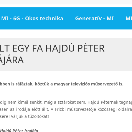
MI - 6G - Okos technika
Generatív - MI
MI
T EGY FA HAJDÚ PÉTER
ÁJÁRA
öbben is ráfáztak, köztük a magyar televíziós műsorvezető is.
pedig nem kímél senkit, még a sztárokat sem. Hajdú Péternek tegna
sen az irodája előtt állt. A Frizbi műsorvezetője közösségi oldalr
ésére! Várjuk a tűzoltókat!