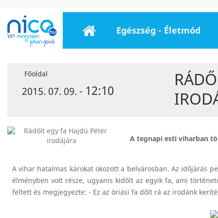
Egészség - Életmód
RÁDŐL
Főoldal
12:10
2015. 07. 09. -
IROD
A tegnapi esti viharban t
A vihar hatalmas károkat okozott a belvárosban. Az időjárás 
élményben volt része, ugyanis kidőlt az egyik fa, ami története
feltett és megjegyezte: - Ez az óriási fa dőlt rá az irodánk kerít