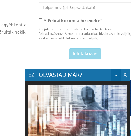
* Feliratkozom a hírlevélre!
g egyébként a
Kérjük, add meg adataidat a hírlevélre történő
árulták nekik,
feliratkozáshoz! A megadott adatokat bizalmasan kezeljük,
azokat harmadik félnek át nem adjuk.
↓
X
EZT OLVASTAD MÁR?