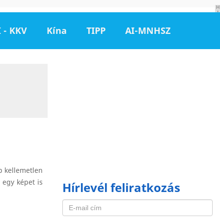
H
I
R
D
 - KKV
Kína
TIPP
AI-MNHSZ
E
T
É
S
p kellemetlen
a egy képet is
Hírlevél feliratkozás