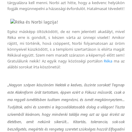
tárgyalásra kell menni. Norbi azt hitte, hogy a kedvenc helyükön
fogják megünnepelni a házassági évfordulót. Hatalmasat tévedett!
Egész másképp öltözködött, de ez nem jelentett akadályt, mivel
Réka erre is gondolt, s készen várta az ünnepi viselet! Amikor
rájött, mi történik, hová csöppent, Norbi folyamatosan az öröm
könnyeivel küszködött, s a templomi szertartáson is elsírta magát
Rékával együtt. Szem nem maradt szárazon a képernyő előtt sem!
Gratulálunk nekik! Az egyik nagy közösségi portálon
Réka
ma az
alábbi sorokat írta köszönetül:
„
Nagyon szépen köszönöm Nektek a kedves, őszinte sorokat! Tegnap
este Alakreform órát tartottam, éppen ezért a Fókusz műsorát, csak a
ma reggeli ismétlésben tudtam megnézni, és ismét megkönnyeztem...
Tudjátok, adni és szeretni a legcsodálatosabb dolog a világon! Tiszta
szívemből kívánom, hogy mindenki találja meg azt az igaz érzést az
életében, amit nekünk sikerült... Kitartás, tolerancia, sok-sok
beszélgetés, megértés és rengeteg szeretet szükséges hozzá! Elfogadni