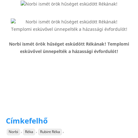
Norbi ismét örök hűséget esküdött Rékának! Templomi
esküvővel ünnepelték a házassági évfordulót!
Címkefelhő
,
,
,
Norbi
Réka
Rubint Réka