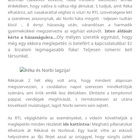
érdekében, hogy valóra is váltsa régi álmukat. S tudjuk, amit Réka
elhatároz, azt vasakarattal véghez is viszi! Az RTL szövetségese lett
a szerelmes asszonynak, aki Norbi háta mögött - teljesen tudtán
kívül -, 8 évnyi házasság után, várandósan a harmadik
gyermekükkel megszervezte az egyházi esküvőt.
Isten áldását
Oly mélyen szeretik egymást, hogy
kérte a házasságukra...
még egy ekkora meglepetés is belefért a kapcsolatukba! Ez
a bizalom legmagasabb foka! Teljesen ismerni kell
társunkat.
Rékának 2 hét elég volt arra, hogy mindent alaposan
megszervezzen, s csodálatos napot szerezzen mindkettőjük
számára, ami örök emlék lesz életükben. Elintézte a templomot
pappal, vendégek meghívását, s természetesen az utána
következő mulatságot, lagzit Norbi semmi sem sejtett.
Az RTL végigkísérte az eseményeket, s videón követhetjük a
meglepetés minden részletét
ide kattintva
! Megható pillanatokat
élhetünk át Rékával és Norbival. Egy barát vitte az esküvő
helyszínére az ifjú férjet azzal az ürüggyel, hogy sürgős üzleti