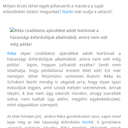
Milyen érzés lehet egyik pillanatról a másikra a saját
esküvőnkön találni magunkat?
Norbi
már tudja a választ!
Réka
olyan csodálatos ajándékot adott Norbinak a
házassági évfordulójuk alkalmából, amire nem volt még
példa! Vajon, hogyan juthatott eszébe? Senki nem
vitathatja, hogy példátlanul eredeti ötlet volt! Ezt már
nemigen lehet felülmúlni semmivel...Rubint Réka és
Schobert Norbi mindig is vágytak arra, hogy olyan igazi
esküvőjük legyen, amit szívük mélyén szeretnének. Annak
idején, 8 éve nem úgy sikerült minden, ahogy szerették
volna, nem tudták úgy átélni, megélni egybekelésüket,
mint vágyaikban szerepelt.
Az ötlet hirtelen jött, amikor Réka gondolkodott azon, vajon mivel
lepje meg az idei házassági évfordulón
Norb
it. A gondolatot
azonnali cselekvés követte, Réka mindent elkövetett annak