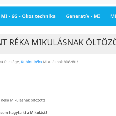
MI - 6G - Okos technika
Generatív - MI
MI
NT RÉKA MIKULÁSNAK ÖLTÖZ
ú felesége,
Rubint Réka
Mikulásnak öltözött!
 sem hagyta ki a Mikulást!