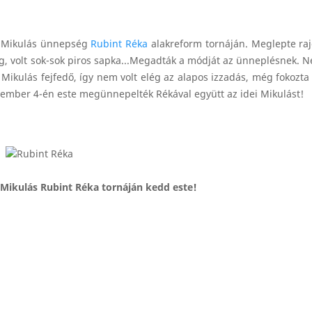
a Mikulás ünnepség
Rubint Réka
alakreform tornáján. Meglepte ra
dög, volt sok-sok piros sapka...Megadták a módját az ünneplésnek. N
Mikulás fejfedő, így nem volt elég az alapos izzadás, még fokozta
december 4-én este megünnepelték Rékával együtt az idei Mikulást!
Mikulás Rubint Réka tornáján kedd este!