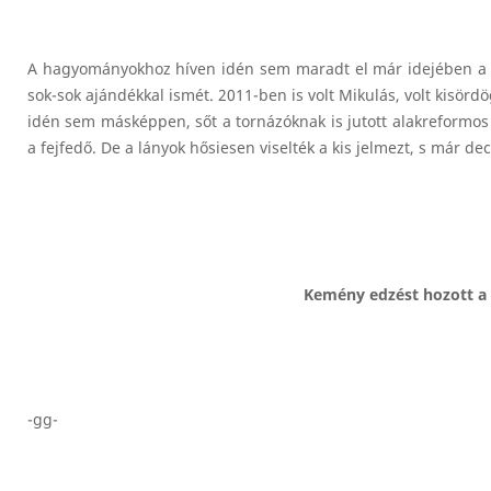
A hagyományokhoz híven idén sem maradt el már idejében 
sok-sok ajándékkal ismét. 2011-ben is volt Mikulás, volt kisör
idén sem másképpen, sőt a tornázóknak is jutott alakreformos 
a fejfedő. De a lányok hősiesen viselték a kis jelmezt, s már 
Kemény edzést hozott a 
-gg-