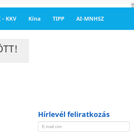
H
I
R
D
 - KKV
Kína
TIPP
AI-MNHSZ
E
T
É
S
ÖTT!
Hírlevél feliratkozás