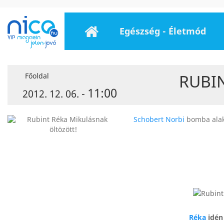
Egészség - Életmód
RUBI
Főoldal
11:00
2012. 12. 06. -
Schobert Norbi
bomba alak
Réka
idén