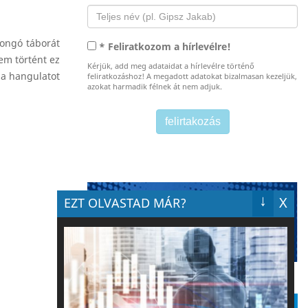
jongó táborát
* Feliratkozom a hírlevélre!
em történt ez
Kérjük, add meg adataidat a hírlevélre történő
 a hangulatot
feliratkozáshoz! A megadott adatokat bizalmasan kezeljük,
azokat harmadik félnek át nem adjuk.
↓
X
EZT OLVASTAD MÁR?