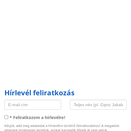
Hírlevél feliratkozás
* Feliratkozom a hírlevélre!
Kérjük, add meg adataidat a hírlevélre történő feliratkozáshoz! A megadott
adatokat bizalmasan kezeljük, azokat harmadik félnek át nem adjuk.