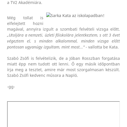
a TV2 Akadémiára.
Még tollat is
elfelejtett hozni
magával, annyira izgult a szombati felvételi vizsga előtt.
„Utoljára a nemzeti, üzleti főiskolára jelentkeztem, s ott 3 évet
végeztem el, s minden alkalommal, minden vizsga előtt
pontosan ugyanúgy izgultam, mint most..."
- vallotta be Kata.
Szabó Zsófi is felvételizik, de a Jóban Rosszban forgatása
miatt épp nem tudott ott lenni. Ő egy másik időpontban
írja meg a tesztet, amire már most szorgalmasan készült.
Szabó Zsófi kedvenc műsora a Napló.
-gg-