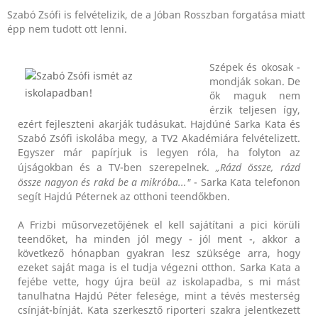
Szabó Zsófi is felvételizik, de a Jóban Rosszban forgatása miatt
épp nem tudott ott lenni.
Szépek és okosak -
mondják sokan. De
ők maguk nem
érzik teljesen így,
ezért fejleszteni akarják tudásukat. Hajdúné Sarka Kata és
Szabó Zsófi iskolába megy, a TV2 Akadémiára felvételizett.
Egyszer már papírjuk is legyen róla, ha folyton az
újságokban és a TV-ben szerepelnek.
„Rázd össze, rázd
össze nagyon és rakd be a mikróba..."
- Sarka Kata telefonon
segít Hajdú Péternek az otthoni teendőkben.
A Frizbi műsorvezetőjének el kell sajátítani a pici körüli
teendőket, ha minden jól megy - jól ment -, akkor a
következő hónapban gyakran lesz szüksége arra, hogy
ezeket saját maga is el tudja végezni otthon. Sarka Kata a
fejébe vette, hogy újra beül az iskolapadba, s mi mást
tanulhatna Hajdú Péter felesége, mint a tévés mesterség
csínját-bínját. Kata szerkesztő riporteri szakra jelentkezett