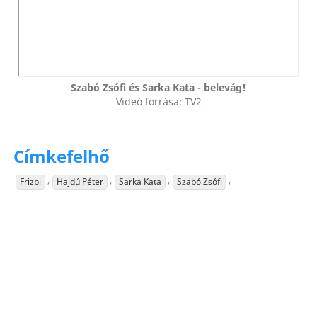
Szabó Zsófi és Sarka Kata - belevág!
Videó forrása: TV2
Címkefelhő
,
,
,
,
Frizbi
Hajdú Péter
Sarka Kata
Szabó Zsófi