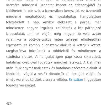
örömére mindenki üzenetet kapott az édesanyjától és
küldhetett is pár szót a kamerákon keresztül. Az üzenettől
mindenki meghatódott és nosztalgikus hangulatban
folytatódott a nap. Amikor elékezett a párbaj, már
mindketten nagyon izgultak. Felidézték a két párbajozó
kapcsolatát, ami az elején még nagyon jó volt, aztán
valamikor a pöttyös-csíkos héten teljesen elhidegültek
egymástól és komoly ellenszenv alakult ki kettejük között.
Meghatódva búcsúztak a többiektől és mindketten a
stúdióba siettek. A hangulat igen paprikásra sikeredett,
hatalmas ovációval fogadták mindkét játékost. A kisfilmek
után fiúk egymásnak estek és hatalmas szócsata alakult ki
közöttük. Végül a nézők döntötték el kettejük vitáját és
ismét Aureliot küldték vissza a villába.
Krisztián
higgadtan
fogadta vereségét.
-BT-