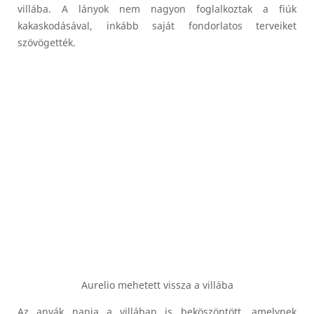
villába. A lányok nem nagyon foglalkoztak a fiúk
kakaskodásával, inkább saját fondorlatos terveiket
szövögették.
Aurelio mehetett vissza a villába
Az anyák napja a villában is beköszöntött, amelynek