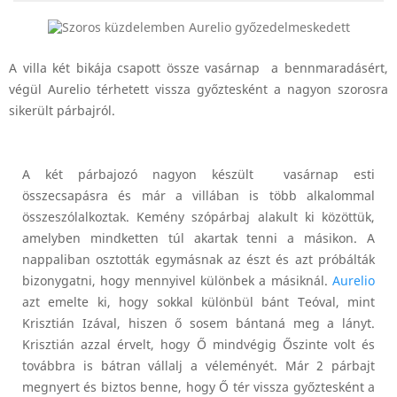
A villa két bikája csapott össze vasárnap a bennmaradásért,
végül Aurelio térhetett vissza győztesként a nagyon szorosra
sikerült párbajról.
A két párbajozó nagyon készült vasárnap esti
összecsapásra és már a villában is több alkalommal
összeszólalkoztak. Kemény szópárbaj alakult ki közöttük,
amelyben mindketten túl akartak tenni a másikon. A
nappaliban osztották egymásnak az észt és azt próbálták
bizonygatni, hogy mennyivel különbek a másiknál.
Aurelio
azt emelte ki, hogy sokkal különbül bánt Teóval, mint
Krisztián Izával, hiszen ő sosem bántaná meg a lányt.
Krisztián azzal érvelt, hogy Ő mindvégig Őszinte volt és
továbbra is bátran vállalj a véleményét. Már 2 párbajt
megnyert és biztos benne, hogy Ő tér vissza győztesként a