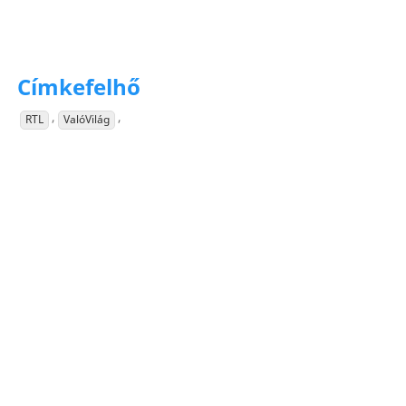
Címkefelhő
,
,
RTL
ValóVilág