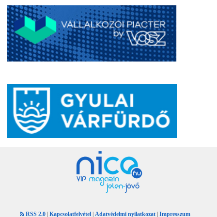
RSS 2.0
|
Kapcsolatfelvétel
|
Adatvédelmi nyilatkozat
|
Impresszum