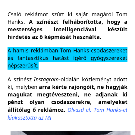
Csaló reklámot szúrt ki saját magáról Tom
Hanks.
A színészt felháborította, hogy a
mesterséges intelligenciával készült
hirdetés az ő képmását használta.
A hamis reklámban Tom Hanks csodaszereket
és fantasztikus hatást ígérő gyógyszereket
népszerűsít.
A színész
Instagram
-oldalán közleményt adott
ki, melyben
arra kérte rajongóit, ne hagyják
magukat megtéveszteni, ne adjanak ki
pénzt olyan csodaszerekre, amelyeket
állítólag ő reklámoz.
Olvasd el: Tom Hanks-et
kiakasztotta az MI