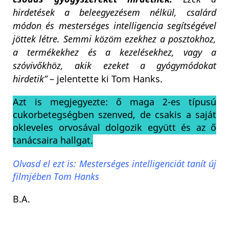
hirdetések a beleegyezésem nélkül, csalárd
módon és mesterséges intelligencia segítségével
jöttek létre. Semmi közöm ezekhez a posztokhoz,
a termékekhez és a kezelésekhez, vagy a
szóvivőkhöz, akik ezeket a gyógymódokat
hirdetik”
– jelentette ki Tom Hanks.
Azt is megjegyezte: ő maga 2-es típusú
cukorbetegségben szenved, de csakis a saját
okleveles orvosával dolgozik együtt és az ő
tanácsaira hallgat.
Olvasd el ezt is: Mesterséges intelligenciát tanít új
filmjében Tom Hanks
B.A.