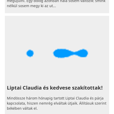
megújulni. Egy dolog azonban nála sosem változik: smink
nélkül sosem megy ki az ut...
Liptai Claudia és kedvese szakítottak!
Mindössze három hónapig tartott Liptai Claudia és párja
kapcsolata, hiszen nemrég elváltak útjaik. Állításuk szerint
békében váltak el.