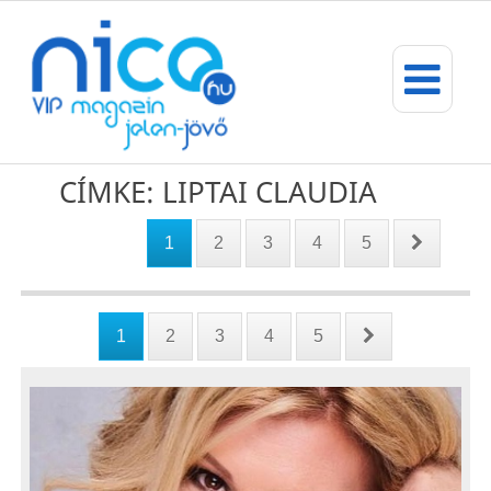
CÍMKE: LIPTAI CLAUDIA
1
2
3
4
5
1
2
3
4
5