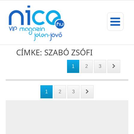
CÍMKE: SZABÓ ZSÓFI
1
2
3
1
2
3