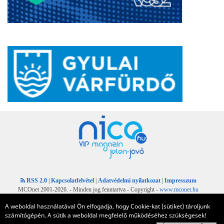
RSS 2.0
|
Kapcsolatfelvétel
|
Adatvédelmi nyilatkozat
|
Impresszum
MCOnet 2001-2026. - Minden jog fenntartva - Copyright -
www.mconet.hu
A weboldal használatával Ön elfogadja, hogy Cookie-kat (sütiket) tároljunk
számítógépén. A sütik a weboldal megfelelő működéséhez szükségesek!