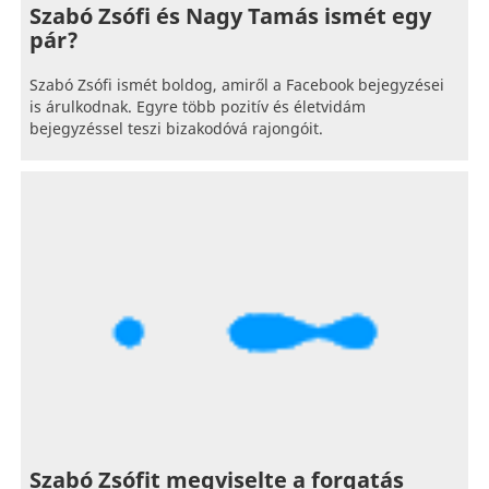
Szabó Zsófi és Nagy Tamás ismét egy
pár?
Szabó Zsófi ismét boldog, amiről a Facebook bejegyzései
is árulkodnak. Egyre több pozitív és életvidám
bejegyzéssel teszi bizakodóvá rajongóit.
Szabó Zsófit megviselte a forgatás