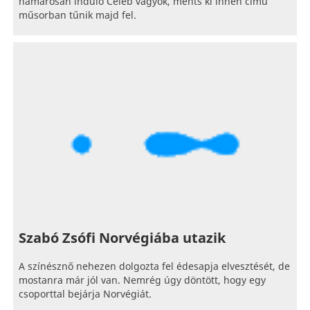
hamarosan induló Celeb vagyok, ments ki innen című
műsorban tűnik majd fel.
Szabó Zsófi Norvégiába utazik
A színésznő nehezen dolgozta fel édesapja elvesztését, de
mostanra már jól van. Nemrég úgy döntött, hogy egy
csoporttal bejárja Norvégiát.