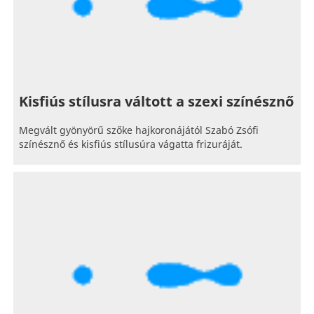
Kisfiús stílusra váltott a szexi színésznő
Megvált gyönyörű szőke hajkoronájától Szabó Zsófi
színésznő és kisfiús stílusúra vágatta frizuráját.