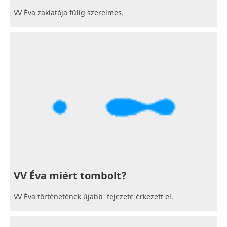
VV Éva zaklatója fülig szerelmes.
VV Éva miért tombolt?
VV Éva történetének újabb fejezete érkezett el.