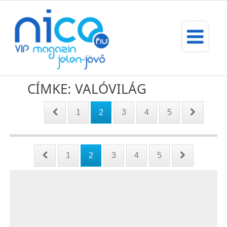
CÍMKE: VALÓVILÁG
1
2
3
4
5
1
2
3
4
5