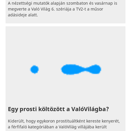
A nézettségi mutatók alapján szombaton és vasárnap is
megverte a Való Világ 6. szériája a TV2-t a műsor
adásideje alatt.
Egy prosti költözött a ValóVilágba?
Kiderült, hogy egykoron prostituáltként kereste kenyerét,
a férfifaló kategóriában a ValóVilág villájába került