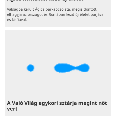
Válságba került Ágica párkapcsolata, mégis döntött,
elhagyja az országot és Rómában kezd új életet párjával
és kisfiával.
A Való Világ egykori sztárja megint nőt
vert