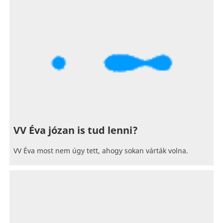
VV Éva józan is tud lenni?
VV Éva most nem úgy tett, ahogy sokan várták volna.