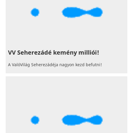
VV Seherezádé kemény milliói!
A ValóVilág Seherezádéja nagyon kezd befutni!