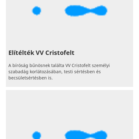
Elítélték VV Cristofelt
A bíróság bűnösnek találta VV Cristofelt személyi
szabadág korlátozásában, testi sértésben és
becsületsértésben is.