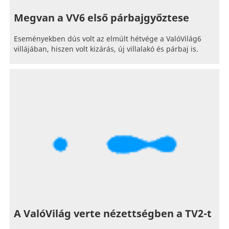
Megvan a VV6 első párbajgyőztese
Eseményekben dús volt az elmúlt hétvége a ValóVilág6
villájában, hiszen volt kizárás, új villalakó és párbaj is.
A ValóVilág verte nézettségben a TV2-t