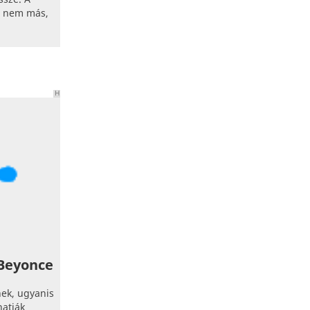
g nem más,
H
I
R
D
E
T
É
S
 Beyonce
nek, ugyanis
hatják