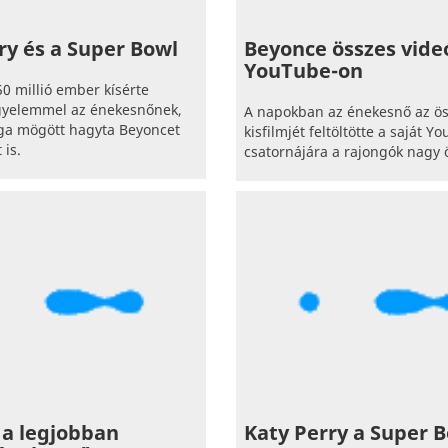
ry és a Super Bowl
Beyonce összes vide
YouTube-on
0 millió ember kísérte
igyelemmel az énekesnőnek,
A napokban az énekesnő az ö
aga mögött hagyta Beyoncet
kisfilmjét feltöltötte a saját Y
is.
csatornájára a rajongók nagy
 a legjobban
Katy Perry a Super 