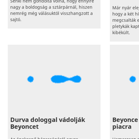
Senki nem gondolta volna, hogy ennyire
nagy a boldogság a sztárpárnál, hiszen
Már nyár elej
nemrég még válásuktól visszhangzott a
hogy a két h
sajtó.
megcsalták 
pletykák kap
kibékült.
Durva dologgal vádolják
Beyonce 
Beyoncet
piacra