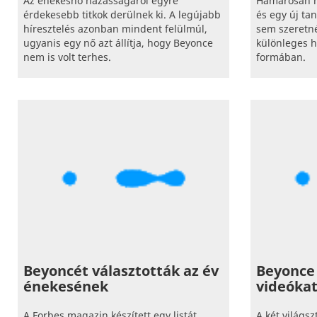
Az énekesnő házasságáról egyre
Hamarosan m
érdekesebb titkok derülnek ki. A legújabb
és egy új tan
híresztelés azonban mindent felülmúl,
sem szeretn
ugyanis egy nő azt állítja, hogy Beyonce
különleges ha
nem is volt terhes.
formában.
Beyoncét választották az év
Beyonce 
énekesének
videókat
A Forbes magazin készített egy listát,
A két világs