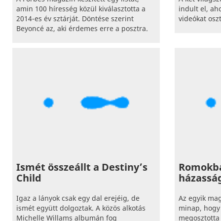
amin 100 híresség közül kiválasztotta a
indult el, ah
2014-es év sztárját. Döntése szerint
videókat osz
Beyoncé az, aki érdemes erre a posztra.
Ismét összeállt a Destiny’s
Romokba
Child
házassá
Igaz a lányok csak egy dal erejéig, de
Az egyik mag
ismét együtt dolgoztak. A közös alkotás
minap, hogy 
Michelle Willams albumán fog
megosztotta 