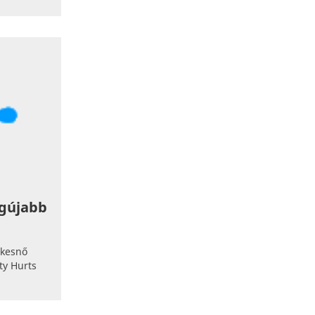
lgújabb
ekesnő
ty Hurts