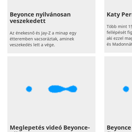
Beyonce nyilvánosan
Katy Per
veszekedett
Több mint 15
fellépését f
Az énekesnő és Jay-Z a minap egy
aki ezzel m
étteremben vacsoráztak, aminek
és Madonnát 
veszekedés lett a vége.
Meglepetés videó Beyonce-
Beyonce