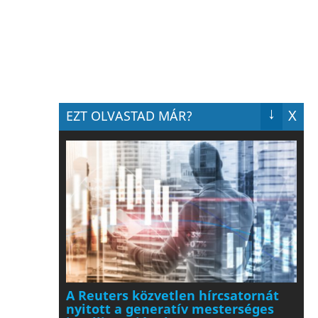
↓
X
EZT OLVASTAD MÁR?
A Reuters közvetlen hírcsatornát
nyitott a generatív mesterséges