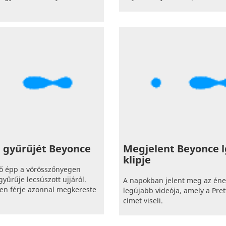
 gyűrűjét Beyonce
Megjelent Beyonce 
klipje
 épp a vörösszőnyegen
gyűrűje lecsúszott ujjáról.
A napokban jelent meg az én
en férje azonnal megkereste
legújabb videója, amely a Pret
címet viseli.