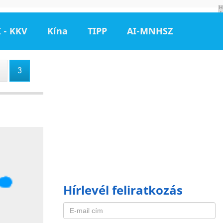
H
I
R
D
 - KKV
Kína
TIPP
AI-MNHSZ
E
T
É
S
3
Hírlevél feliratkozás