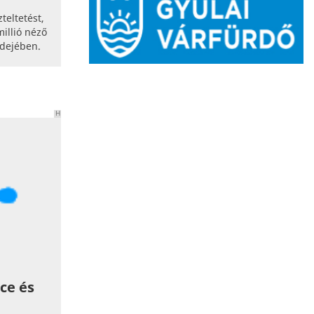
teltetést,
illió néző
idejében.
H
I
R
D
E
T
É
S
ce és