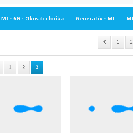
MI - 6G - Okos technika
Generatív - MI
MI
1
2
1
2
3