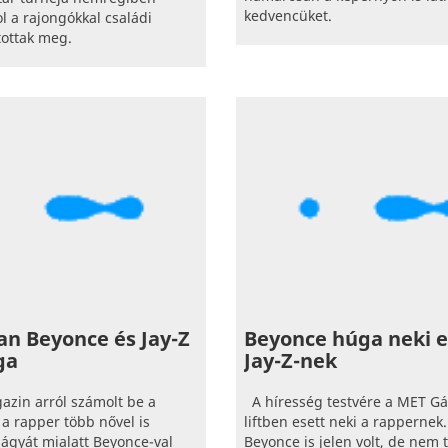
kedvencüket.
ol a rajongókkal családi
tottak meg.
n Beyonce és Jay-Z
Beyonce húga neki e
ga
Jay-Z-nek
azin arról számolt be a
A híresség testvére a MET Gá
a rapper több nővel is
liftben esett neki a rappernek.
ágyát mialatt Beyonce-val
Beyonce is jelen volt, de nem 