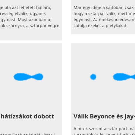
e óta azt lehetett hallani,
Már egy ideje a sajtóban csak 
íresség elválik, ugyanis
hogy a sztárpár válik, mert m
egymást. Most azonban új
egymást. Az énekesnő édesan
tak szárnyra, a sztárpár végre
cáfolja ezeket a pletykákat.
hátizsákot dobott
Válik Beyonce és Jay
A hírek szerint a sztár párt má
karrierjük és kislányuk tartja ö