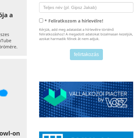
ója a
* Feliratkozom a hírlevélre!
Kérjük, add meg adataidat a hírlevélre történő
sszes
feliratkozáshoz! A megadott adatokat bizalmasan kezeljük,
azokat harmadik félnek át nem adjuk.
ouTube
 örömére.
Bowl-on