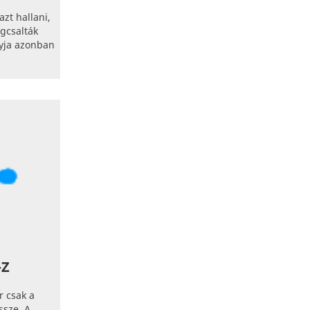
azt hallani,
egcsalták
yja azonban
-Z
r csak a
ssze. A