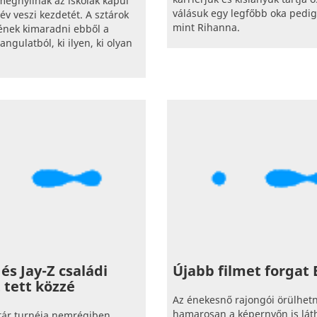
egnyílnak az iskolák kapui
válásuk egy legfőbb oka pedi
év veszi kezdetét. A sztárok
mint Rihanna.
ének kimaradni ebből a
ngulatból, ki ilyen, ki olyan
és Jay-Z családi
Újabb filmet forgat
 tett közzé
Az énekesnő rajongói örülhet
hamarosan a képernyőn is lát
ztár turnéja nemrégiben