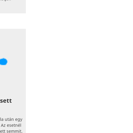
sett
la után egy
 Az esetnél
tett semmit.