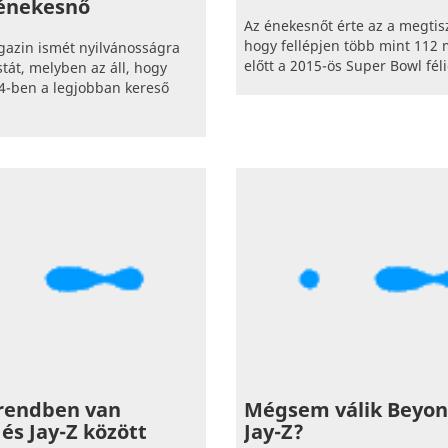
 énekesnő
Az énekesnőt érte az a megtisz
hogy fellépjen több mint 112 m
gazin ismét nyilvánosságra
előtt a 2015-ös Super Bowl fél
stát, melyben az áll, hogy
4-ben a legjobban kereső
rendben van
Mégsem válik Beyon
és Jay-Z között
Jay-Z?