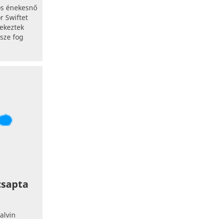
os énekesnő
r Swiftet
yekeztek
ssze fog
csapta
alvin