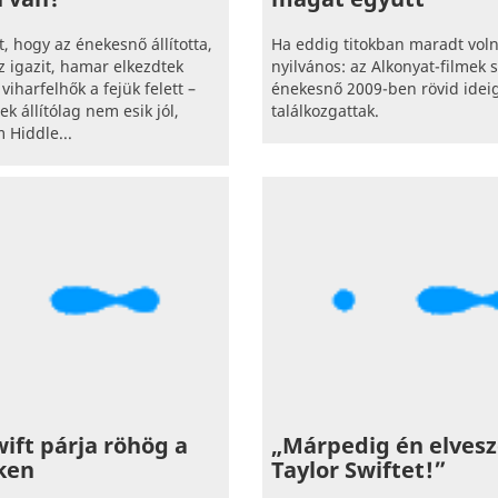
, hogy az énekesnő állította,
Ha eddig titokban maradt vol
z igazit, hamar elkezdtek
nyilvános: az Alkonyat-filmek s
viharfelhők a fejük felett –
énekesnő 2009-ben rövid idei
ek állítólag nem esik jól,
találkozgattak.
 Hiddle...
wift párja röhög a
„Márpedig én elves
ken
Taylor Swiftet!”