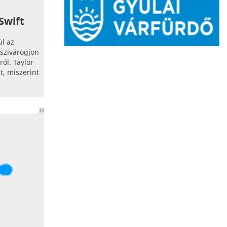
Swift
l az
szivárogjon
ól. Taylor
át, miszerint
H
I
R
D
E
T
É
S