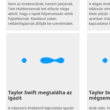
Nem az énekesnőnek, hanem párjának,
A dögös éne
Tom Hiddlestonnak lett először elege
többször elm
abból, hogy a lapok folyamatosan velük
élete párját
foglalkoznak. Ráadásul sokan
azonban inká
reklámfogásnak állítják be szerelmüket.
kapcsolatos 
Taylor Swift megtalálta az
Taylor S
igazit
mégsem 
A népszerű énekesnő kapcsolata igazán
Azok után, h