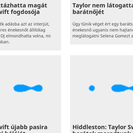
ztázhatta magát
Taylor nem látogat
wift fogdosója
barátnőjét
 adásba azt az interjút,
Úgy tűnik véget ért egy barátsá
res énekesnőt állítólag
énekesnő ugyanis nem hajlan
DJ elmondhatta volna, mi
meglátogatni Selena Gomezt 
jában.
wift újabb pasira
Hiddleston: Taylor S