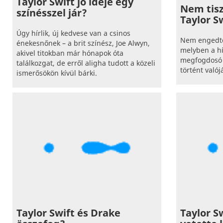
Taylor Swift jó ideje egy
Nem tis
színésszel jár?
Taylor S
Úgy hírlik, új kedvese van a csinos
Nem engedték
énekesnőnek – a brit színész, Joe Alwyn,
melyben a hí
akivel titokban már hónapok óta
megfogdosó 
találkozgat, de erről aligha tudott a közeli
történt való
ismerősökön kívül bárki.
Taylor Swift és Drake
Taylor S