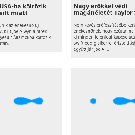
Nagy erőkkel védi
 USA-ba költözik
magánéletét Taylor 
wift miatt
Nem kevés erőfeszítésébe kerü
űnik az énekesnő új
énekesnőnek, hogy ezúttal ne 
A brit Joe Alwyn a hírek
ki minden jelenlegi kapcsolatár
gyesült Államokba költözik
Swift eddig sikerrel őrizte titk
után.
együtt jár Joe Al...