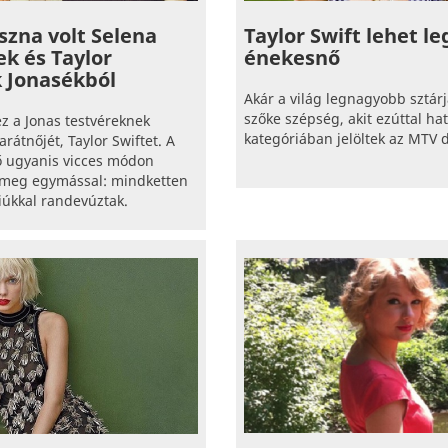
szna volt Selena
Taylor Swift lehet l
k és Taylor
énekesnő
 Jonasékból
Akár a világ legnagyobb sztárja
szőke szépség, akit ezúttal hat
z a Jonas testvéreknek
kategóriában jelöltek az MTV d
rátnőjét, Taylor Swiftet. A
ő ugyanis vicces módon
 meg egymással: mindketten
iúkkal randevúztak.