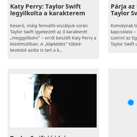
Katy Perry: Taylor Swift
Párja az
legyilkolta a karakterem
Taylor S
Keserű, máig fennálló viszályuk során
Komolynak t
Taylor Swift igyekezett az ő karakterét
kapcsolata – 
„meggyilkolni” – erről beszélt Katy Perry a
szerint az E
közelmúltban. A „köpködés” többé-
Taylor Swift 
kevésbé azóta is tart a k...