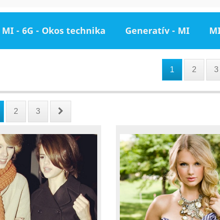
MI - 6G - Okos technika
Generatív - MI
MI
1
2
3
2
3