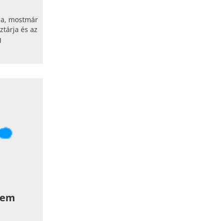
na, mostmár
ztárja és az
g
zem