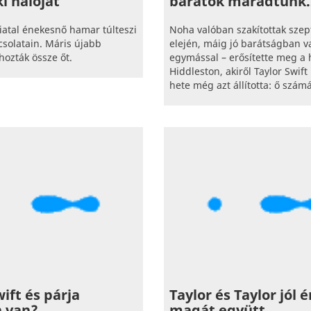
ki hálóját
barátok maradtunk
fiatal énekesnő hamar túlteszi
Noha valóban szakítottak sze
solatain. Máris újabb
elején, máig jó barátságban 
hozták össze őt.
egymással – erősítette meg a 
Hiddleston, akiről Taylor Swif
hete még azt állította: ő számá
wift és párja
Taylor és Taylor jól 
 van?
magát együtt