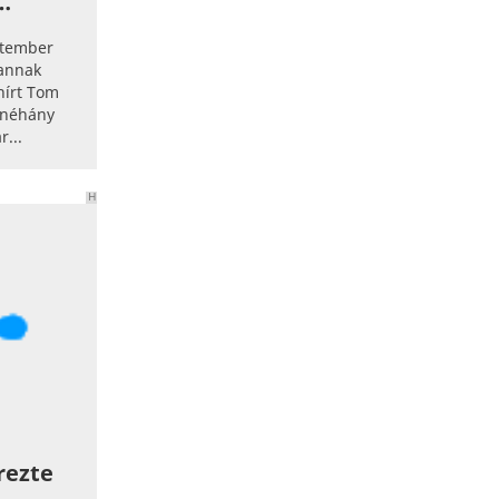
…
ptember
vannak
hírt Tom
t néhány
r...
H
I
R
D
E
T
É
S
érezte