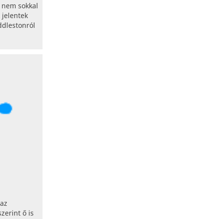
, nem sokkal
 jelentek
ddlestonról
 az
zerint ő is