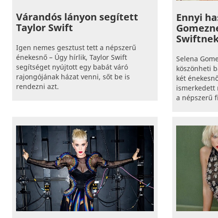
Várandós lányon segített
Ennyi ha
Taylor Swift
Gomezne
Swiftnek
Igen nemes gesztust tett a népszerű
énekesnő – Úgy hírlik, Taylor Swift
Selena Gome
segítséget nyújtott egy babát váró
köszönheti ba
rajongójának házat venni, sőt be is
két énekesn
rendezni azt.
ismerkedett
a népszerű f