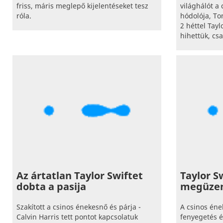
friss, máris meglepő kijelentéseket tesz
világhálót a
róla.
hódolója, To
2 héttel Tayl
hihettük, csa
Az ártatlan Taylor Swiftet
Taylor S
dobta a pasija
megüzen
Szakított a csinos énekesnő és párja -
A csinos éne
Calvin Harris tett pontot kapcsolatuk
fenyegetés é