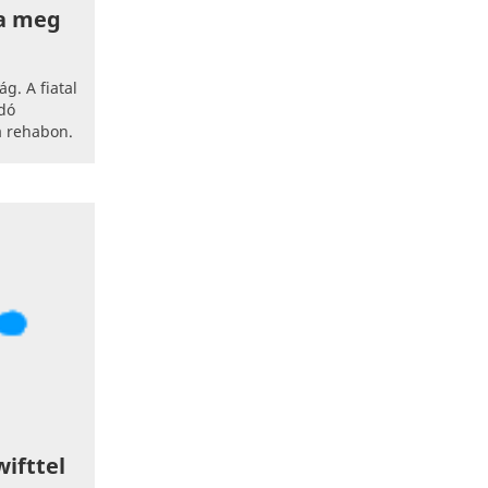
ta meg
g. A fiatal
dó
a rehabon.
wifttel