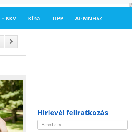
H
I
R
D
 - KKV
Kína
TIPP
AI-MNHSZ
E
T
É
S
Hírlevél feliratkozás