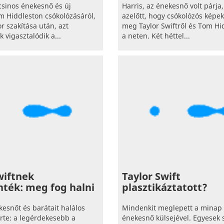
 csinos énekesnő és új
Harris, az énekesnő volt párja
m Hiddleston csókolózásáról,
azelőtt, hogy csókolózós képek
or szakítása után, azt
meg Taylor Swiftről és Tom Hi
k vigasztalódik a...
a neten. Két héttel...
wiftnek
Taylor Swift
ték: meg fog halni
plasztikáztatott?
kesnőt és barátait halálos
Mindenkit meglepett a minap
rte: a legérdekesebb a
énekesnő külsejével. Egyesek s