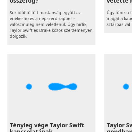
összefog?
vetette 
Sok időt töltött mostanság együtt az
Úgy tűnik a 
énekesnő és a népszerű rapper –
magát a kapc
valószínűleg nem véletlenül. Úgy hírlik,
sztárpasival 
Taylor Swift és Drake közös szerzeményen
dolgozik.
Tényleg vége Taylor Swift
Taylor S
kapcsolatának
gondban