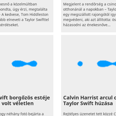
kesnő a közelmúltban
Megjelent a rendőrség a csin
ondta, úgy érzi, megtalálta
otthonánál a napokban – Taylo
 – A kedvese, Tom Hiddleston
egy megszállott rajongótól ig
bb elneveti a Taylor Swifttel
megvédeni, aki azt állította: ö
kérdéseket.
házasodni az énekesnőve...
wift borgőzös estéje
Calvin Harrist arcul 
volt véletlen
Taylor Swift húzása
ogy néhány fotó bejárta a
Rejtélyes üzenetet tett közzé C